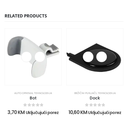
RELATED PRODUCTS
AUTO OPREMA
,
TEHNOLOGIJA
BEŽIČNI PUNJAČI
,
TEHNOLOGIJA
Bot
Dock
0
out of 5
0
out of 5
3,70
KM
10,60
KM
Uključujući porez
Uključujući porez