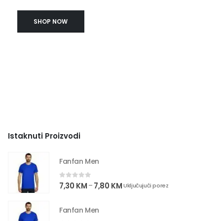
SHOP NOW
Istaknuti Proizvodi
Fanfan Men
0
out of 5
7,30
KM
7,80
KM
–
Uključujući porez
Fanfan Men