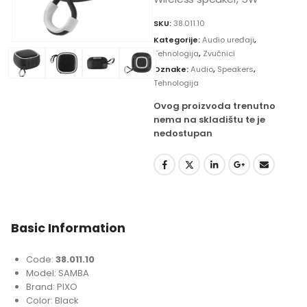
SKU:
38.011.10
Kategorije:
Audio uređaji
,
Tehnologija
,
Zvučnici
Oznake:
Audio
,
Speakers
,
Tehnologija
Ovog proizvoda trenutno
nema na skladištu te je
nedostupan
Basic Information
Code:
38.011.10
Model: SAMBA
Brand: PIXO
Color: Black