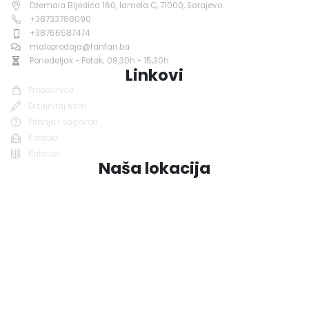
Džemala Bijedića 160, lamela C, 71000, Sarajevo
+38733788090
+38766587474
maloprodaja@fanfan.ba
Ponedeljak - Petak; 08,30h - 15,30h
Linkovi
Prodavnica
Dizajniraj sam
Pitanja i odgovori
Kontakt
Katalozi
Naša lokacija