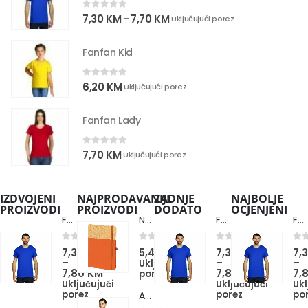
0
out of 5
7,30
KM
7,70
KM
–
Uključujući porez
Fanfan Kid
0
out of 5
6,20
KM
Uključujući porez
Fanfan Lady
0
out of 5
7,70
KM
Uključujući porez
IZDVOJENI
NAJPRODAVANIJI
ZADNJE
NAJBOLJE
PROIZVODI
PROIZVODI
DODATO
OCJENJENI
Fanfan Men
Note Cork
Fanfan Men
Fanfan Men
0
out of 5
0
out of 5
0
out of 5
0
ou
7,30
KM
5,40
KM
7,30
KM
7,
–
–
–
Uključujući
7,80
KM
7,80
KM
7,
porez
Uključujući
Uključujući
Ukl
porez
porez
po
Azzuro