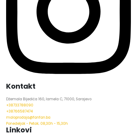
Kontakt
Džemala Bijedića 160, lamela C, 71000, Sarajevo
+38733788090
+38766587474
maloprodaja@fanfan.ba
Ponedeljak - Petak; 08,30h - 15,30h
Linkovi