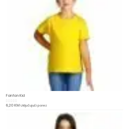
Fanfan Kid
6,20
KM
Uključujući porez
0
out of 5