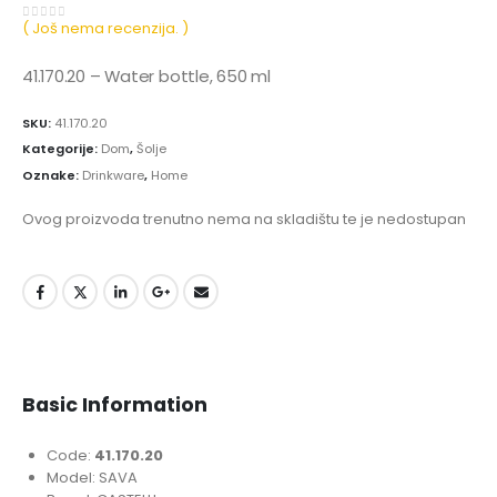
( Još nema recenzija. )
0
out of 5
41.170.20 – Water bottle, 650 ml
SKU:
41.170.20
Kategorije:
Dom
,
Šolje
Oznake:
Drinkware
,
Home
Ovog proizvoda trenutno nema na skladištu te je nedostupan
Basic Information
Code:
41.170.20
Model: SAVA