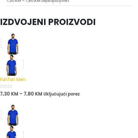
7,30
KM
–
7,80
KM
Uključujući porez
0
out of 5
IZDVOJENI PROIZVODI
Fanfan Men
0
out of 5
7,30
KM
–
7,80
KM
Uključujući porez