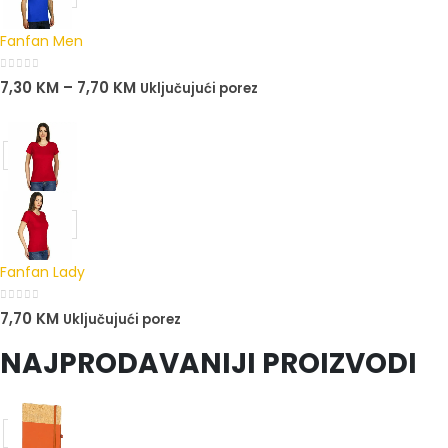
Fanfan Men
0
out of 5
7,30
KM
–
7,70
KM
Uključujući porez
Fanfan Lady
0
out of 5
7,70
KM
Uključujući porez
NAJPRODAVANIJI PROIZVODI