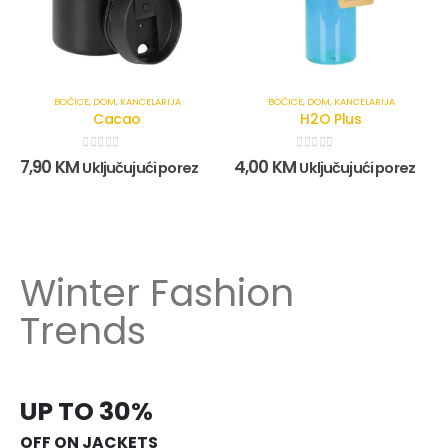
BOČICE
,
DOM
,
KANCELARIJA
BOČICE
,
DOM
,
KANCELARIJA
Cacao
H2O Plus
0
out of 5
0
out of 5
7,90
KM
4,00
KM
Uključujući porez
Uključujući porez
Winter Fashion
Trends
UP TO 30%
OFF ON JACKETS