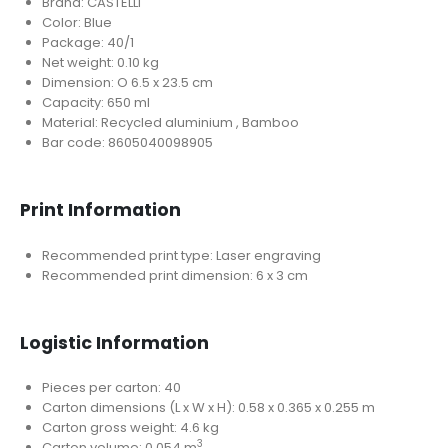
Brand: CASTELLI
Color: Blue
Package: 40/1
Net weight: 0.10 kg
Dimension: O 6.5 x 23.5 cm
Capacity: 650 ml
Material: Recycled aluminium , Bamboo
Bar code: 8605040098905
Print Information
Recommended print type: Laser engraving
Recommended print dimension: 6 x 3 cm
Logistic Information
Pieces per carton: 40
Carton dimensions (L x W x H): 0.58 x 0.365 x 0.255 m
Carton gross weight: 4.6 kg
3
Carton volume: 0.054 m