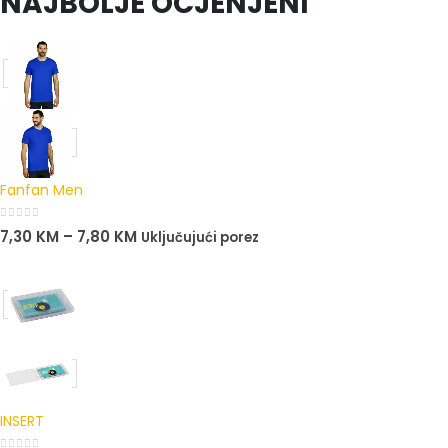
NAJBOLJE OCJENJENI
Fanfan Men
0
out of 5
7,30
KM
–
7,80
KM
Uključujući porez
INSERT