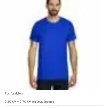
Fanfan Men
7,30
KM
–
7,70
KM
Uključujući porez
0
out of 5