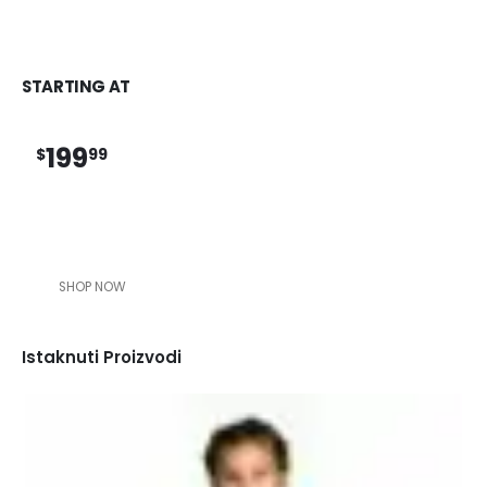
STARTING AT
199
$
99
SHOP NOW
Istaknuti Proizvodi