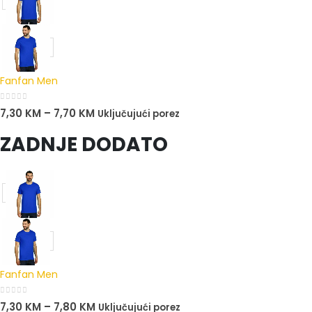
Fanfan Men
0
out of 5
7,30
KM
–
7,70
KM
Uključujući porez
ZADNJE DODATO
Fanfan Men
0
out of 5
7,30
KM
–
7,80
KM
Uključujući porez