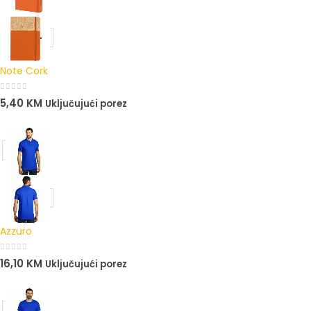
Note Cork
0
out of 5
5,40
KM
Uključujući porez
Azzuro
0
out of 5
16,10
KM
Uključujući porez