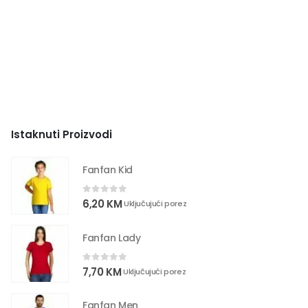
Istaknuti Proizvodi
Fanfan Kid
0
out of 5
6,20
KM
Uključujući porez
Fanfan Lady
0
out of 5
7,70
KM
Uključujući porez
Fanfan Men