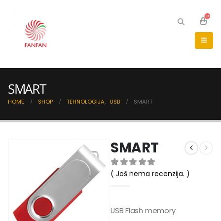
0
SMART
HOME
SHOP
TEHNOLOGIJA
,
USB
SMART
SMART
( Još nema recenzija. )
0
out of 5
USB Flash memory