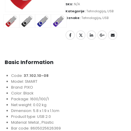
SKU:
N/A
Kategorije:
Tehnologija
,
USB
Oznake:
Tehnologija
,
USB
Basic Information
Code:
37.102.10-08
Model: SMART
Brand: PIXO
Color: Black
Package: 1600/100/1
Net weight: 0.02 kg
Dimension: 5.8 x 1.9 x 1.1cm
Product type: USB 2.0
Material: Metal , Plastic
Bar code: 8605025626369