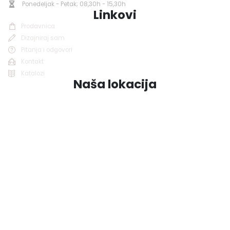
Ponedeljak - Petak; 08,30h - 15,30h
Linkovi
Prodavnica
Dizajniraj sam
Pitanja i odgovori
Kontakt
Katalozi
Naša lokacija