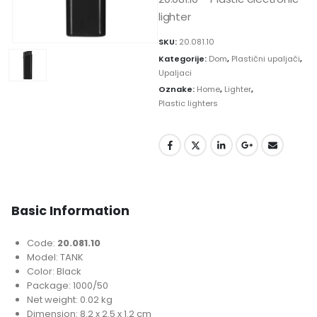
lighter
SKU:
20.081.10
Kategorije:
Dom
,
Plastični upaljači
,
Upaljaci
Oznake:
Home
,
Lighter
,
Plastic lighters
Basic Information
Code:
20.081.10
Model: TANK
Color: Black
Package: 1000/50
Net weight: 0.02 kg
Dimension: 8.2 x 2.5 x 1.2 cm