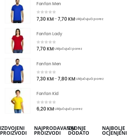
Fanfan Men
0
out of 5
7,30
KM
7,70
KM
–
Uključujući porez
Fanfan Lady
0
out of 5
7,70
KM
Uključujući porez
Fanfan Men
0
out of 5
7,30
KM
7,80
KM
–
Uključujući porez
Fanfan Kid
0
out of 5
6,20
KM
Uključujući porez
IZDVOJENI
NAJPRODAVANIJI
ZADNJE
NAJBOLJE
PROIZVODI
PROIZVODI
DODATO
OCJENJENI