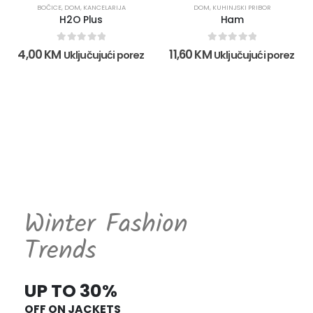
BOČICE
,
DOM
,
KANCELARIJA
DOM
,
KUHINJSKI PRIBOR
H2O Plus
Ham
0
out of 5
0
out of 5
4,00
KM
11,60
KM
Uključujući porez
Uključujući porez
Winter Fashion
Trends
UP TO 30%
OFF ON JACKETS