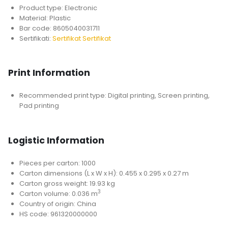
Product type: Electronic
Material: Plastic
Bar code: 8605040031711
Sertifikati:
Sertifikat
Sertifikat
Print Information
Recommended print type: Digital printing, Screen printing,
Pad printing
Logistic Information
Pieces per carton: 1000
Carton dimensions (L x W x H): 0.455 x 0.295 x 0.27 m
Carton gross weight: 19.93 kg
3
Carton volume: 0.036 m
Country of origin: China
HS code: 961320000000