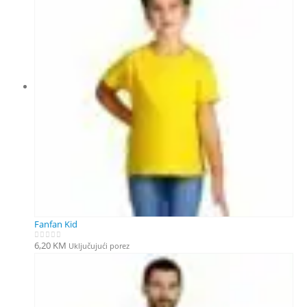
Fanfan Kid
6,20
KM
Uključujući porez
0
out of 5