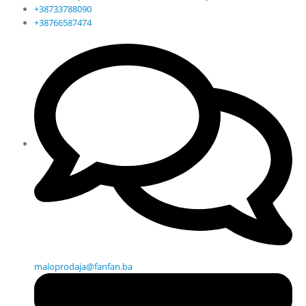
+38733788090
+38766587474
maloprodaja@fanfan.ba