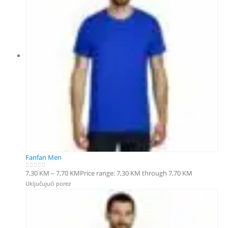
Fanfan Men
7,30
KM
–
7,70
KM
Price range: 7,30 KM through 7,70 KM
0
out of 5
Uključujući porez