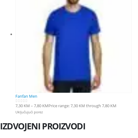
Fanfan Men
7,30
KM
–
7,80
KM
Price range: 7,30 KM through 7,80 KM
0
out of 5
Uključujući porez
IZDVOJENI PROIZVODI