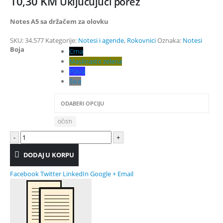
10,30
KM
Uključujući porez
Notes A5 sa držačem za olovku
SKU:
34.577
Kategorije:
Notesi i agende
,
Rokovnici
Oznaka:
Notesi
Boja
Crna
Maslinasto zelena
Plava
Siva
OČISTI
-
+
DODAJ U KORPU
Facebook
Twitter
LinkedIn
Google +
Email