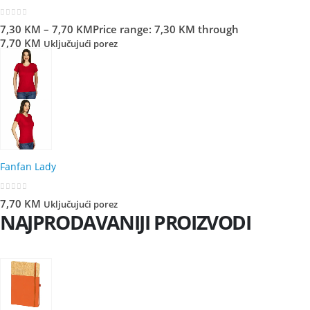
0
out of 5
7,30
KM
–
7,70
KM
Price range: 7,30 KM through
7,70 KM
Uključujući porez
Fanfan Lady
0
out of 5
7,70
KM
Uključujući porez
NAJPRODAVANIJI PROIZVODI