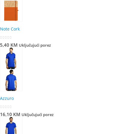
Note Cork
0
out of 5
5,40
KM
Uključujući porez
Azzuro
0
out of 5
16,10
KM
Uključujući porez