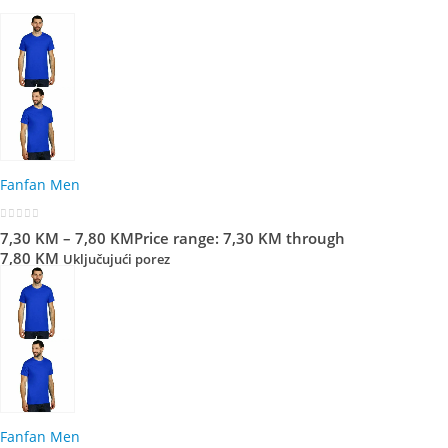
Fanfan Men
0
out of 5
7,30
KM
–
7,80
KM
Price range: 7,30 KM through
7,80 KM
Uključujući porez
Fanfan Men