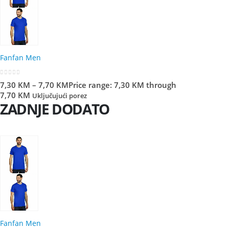
Fanfan Men
0
out of 5
7,30
KM
–
7,70
KM
Price range: 7,30 KM through
7,70 KM
Uključujući porez
ZADNJE DODATO
Fanfan Men