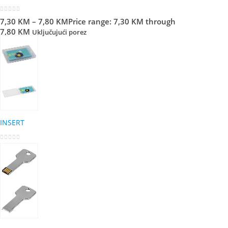
0
out of 5
7,30
KM
–
7,80
KM
Price range: 7,30 KM through
7,80 KM
Uključujući porez
INSERT
0
out of 5