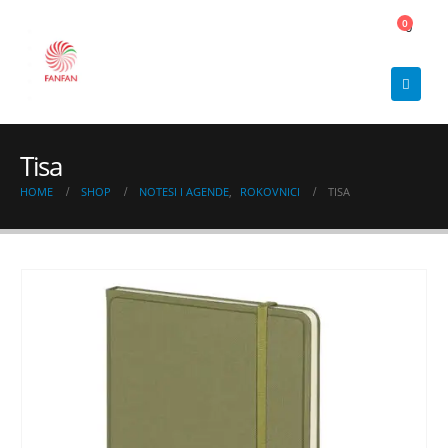
0
0
Tisa
HOME
SHOP
NOTESI I AGENDE
,
ROKOVNICI
TISA