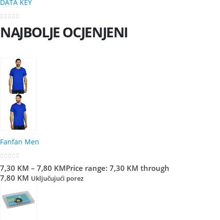
DATA KEY
0
out of 5
NAJBOLJE OCJENJENI
Fanfan Men
0
out of 5
7,30
KM
–
7,80
KM
Price range: 7,30 KM through
7,80 KM
Uključujući porez