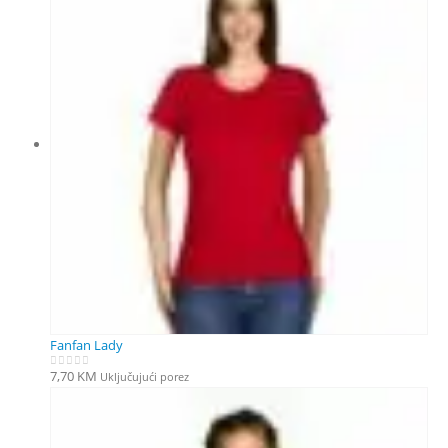
Fanfan Lady
7,70
KM
Uključujući porez
0
out of 5