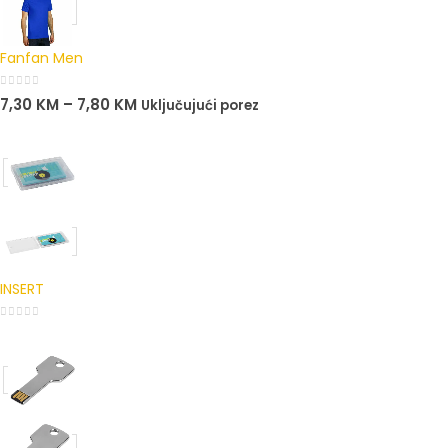
Fanfan Men
0
out of 5
7,30
KM
–
7,80
KM
Uključujući porez
INSERT
0
out of 5