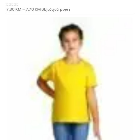
7,30
KM
–
7,70
KM
Uključujući porez
0
out of 5