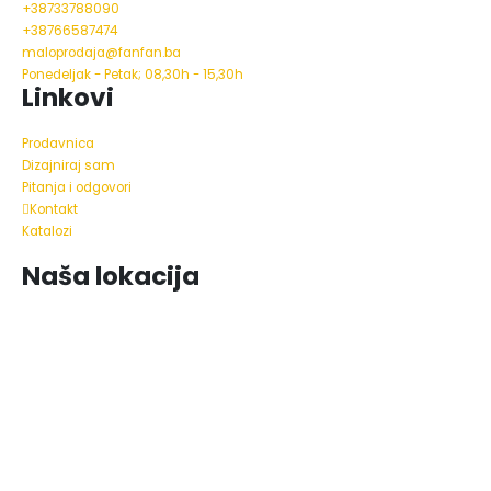
+38733788090
+38766587474
maloprodaja@fanfan.ba
Ponedeljak - Petak; 08,30h - 15,30h
Linkovi
Prodavnica
Dizajniraj sam
Pitanja i odgovori
Kontakt
Katalozi
Naša lokacija