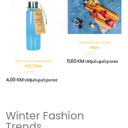
DOM
,
KUHINJSKI PRIBOR
Ham
0
out of 5
11,60
KM
Uključujući porez
BOČICE
,
DOM
,
KANCELARIJA
H2O Plus
0
out of 5
4,00
KM
Uključujući porez
Winter Fashion
Trends