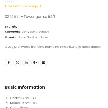
( Još nema recenzija. )
0
out of 5
32.295.71 – Tower game, 54/1
SKU:
N/A
Kategorije:
Dom
,
Sport i zabava
Oznake:
Home
,
Sport and leisure
Ovog proizvoda trenutno nema na skladištu te je nedostupan
Basic Information
Code:
32.295.71
Model: TOWER 54
Color: Beige