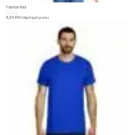
Fanfan Kid
6,20
KM
Uključujući porez
0
out of 5