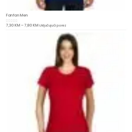
Fanfan Men
7,30
KM
–
7,80
KM
Uključujući porez
0
out of 5