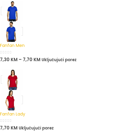
Fanfan Men
0
out of 5
7,30
KM
–
7,70
KM
Uključujući porez
Fanfan Lady
0
out of 5
7,70
KM
Uključujući porez