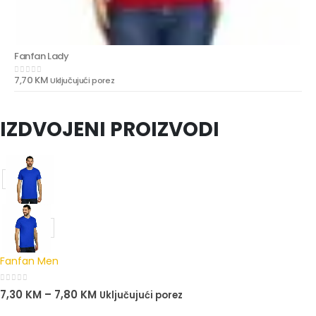
Fanfan Lady
7,70
KM
Uključujući porez
0
out of 5
IZDVOJENI PROIZVODI
Fanfan Men
0
out of 5
7,30
KM
–
7,80
KM
Uključujući porez