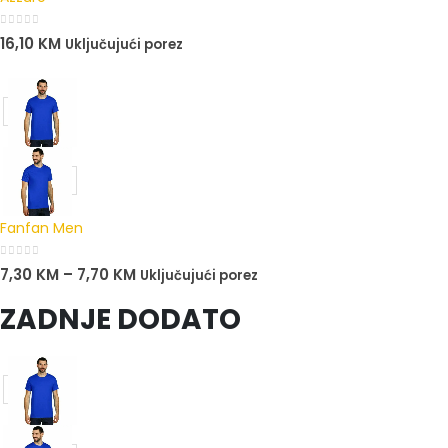
0
out of 5
16,10
KM
Uključujući porez
Fanfan Men
0
out of 5
7,30
KM
–
7,70
KM
Uključujući porez
ZADNJE DODATO