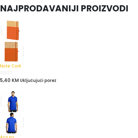
NAJPRODAVANIJI PROIZVODI
Note Cork
0
out of 5
5,40
KM
Uključujući porez
Azzuro