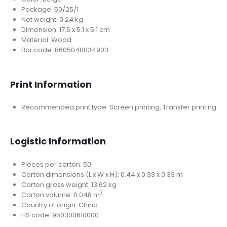
Package: 50/25/1
Net weight: 0.24 kg
Dimension: 17.5 x 5.1 x 5.1 cm
Material: Wood
Bar code: 8605040034903
Print Information
Recommended print type: Screen printing, Transfer printing
Logistic Information
Pieces per carton: 50
Carton dimensions (L x W x H): 0.44 x 0.33 x 0.33 m
Carton gross weight: 13.62 kg
3
Carton volume: 0.048 m
Country of origin: China
HS code: 950300610000