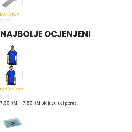
DATA KEY
0
out of 5
NAJBOLJE OCJENJENI
Fanfan Men
0
out of 5
7,30
KM
–
7,80
KM
Uključujući porez