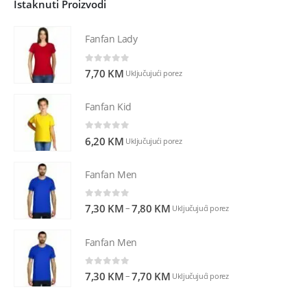
Istaknuti Proizvodi
Fanfan Lady
0
out of 5
7,70
KM
Uključujući porez
Fanfan Kid
0
out of 5
6,20
KM
Uključujući porez
Fanfan Men
0
out of 5
–
7,30
KM
7,80
KM
Uključujući porez
Fanfan Men
0
out of 5
–
7,30
KM
7,70
KM
Uključujući porez