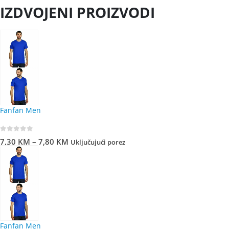
IZDVOJENI PROIZVODI
Fanfan Men
0
out of 5
7,30
KM
–
7,80
KM
Uključujući porez
Fanfan Men