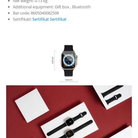
Net weight: 0.13 kg
Additional equipment: Gift box , Bluetooth
Bar code: 8605040082508
Sertifikati:
Sertifikat
Sertifikat