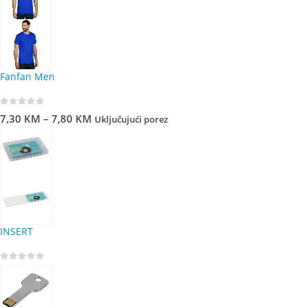
Fanfan Men
0
out of 5
7,30
KM
–
7,80
KM
Uključujući porez
INSERT
0
out of 5