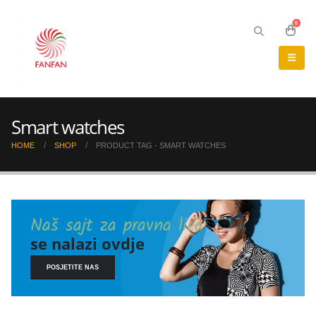
0
Smart watches
HOME
SHOP
PRODUCT TAG -
SMART WATCHES
Naš sajt za pravna lica
se nalazi ovdje
POSJETITE NAS