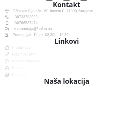
Kontakt
Džemala Bijedića 160, lamela C, 71000, Sarajevo
+38733788090
+38766587474
maloprodaja@fanfan.ba
Ponedeljak - Petak; 08,30h - 15,30h
Linkovi
Prodavnica
Dizajniraj sam
Pitanja i odgovori
Kontakt
Katalozi
Naša lokacija