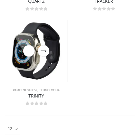
QUARTZ
TRACKER
0
out of 5
0
out of 5
PAMETNI SATOVI
,
TEHNOLOGIJA
TRINITY
0
out of 5