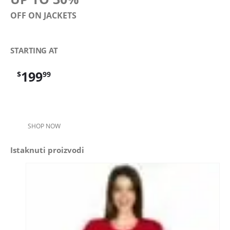
OFF ON JACKETS
STARTING AT
199
$
99
SHOP NOW
Istaknuti proizvodi