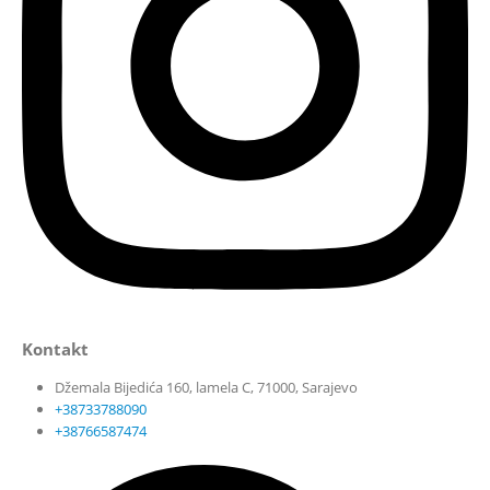
Kontakt
Džemala Bijedića 160, lamela C, 71000, Sarajevo
+38733788090
+38766587474