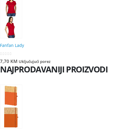
Fanfan Lady
0
out of 5
7,70
KM
Uključujući porez
NAJPRODAVANIJI PROIZVODI