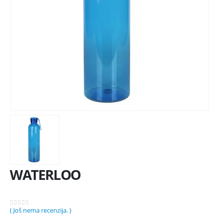
WATERLOO
( Još nema recenzija. )
0
out of 5