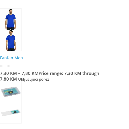
Fanfan Men
0
out of 5
7,30
KM
–
7,80
KM
Price range: 7,30 KM through
7,80 KM
Uključujući porez