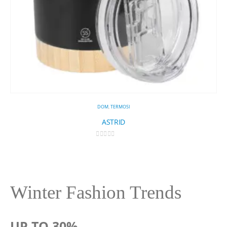
DOM
,
TERMOSI
ASTRID
0
out of 5
4,
Winter Fashion Trends
UP TO 30%