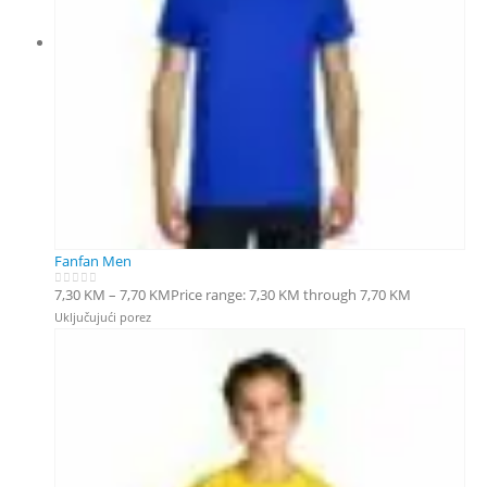
Fanfan Men
7,30
KM
–
7,70
KM
Price range: 7,30 KM through 7,70 KM
0
out of 5
Uključujući porez