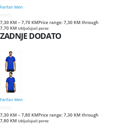
Fanfan Men
0
out of 5
7,30
KM
–
7,70
KM
Price range: 7,30 KM through
7,70 KM
Uključujući porez
ZADNJE DODATO
Fanfan Men
0
out of 5
7,30
KM
–
7,80
KM
Price range: 7,30 KM through
7,80 KM
Uključujući porez