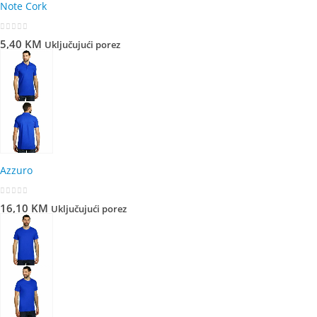
Note Cork
0
out of 5
5,40
KM
Uključujući porez
Azzuro
0
out of 5
16,10
KM
Uključujući porez