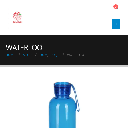
0
0
WATERLOO
HOME
SHOP
DOM
,
ŠOLJE
WATERLOO