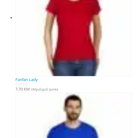
Fanfan Lady
7,70
KM
Uključujući porez
0
out of 5