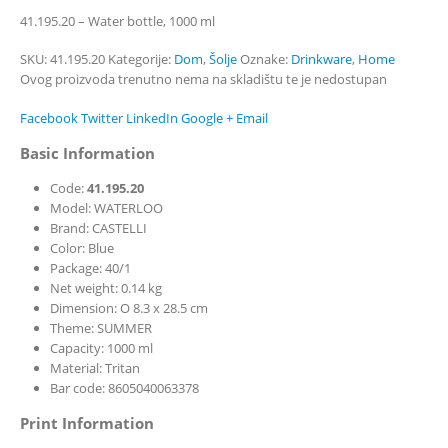
41.195.20 – Water bottle, 1000 ml
SKU:
41.195.20
Kategorije:
Dom
,
Šolje
Oznake:
Drinkware
,
Home
Ovog proizvoda trenutno nema na skladištu te je nedostupan
Facebook
Twitter
LinkedIn
Google +
Email
Basic Information
Code:
41.195.20
Model: WATERLOO
Brand: CASTELLI
Color: Blue
Package: 40/1
Net weight: 0.14 kg
Dimension: O 8.3 x 28.5 cm
Theme: SUMMER
Capacity: 1000 ml
Material: Tritan
Bar code: 8605040063378
Print Information