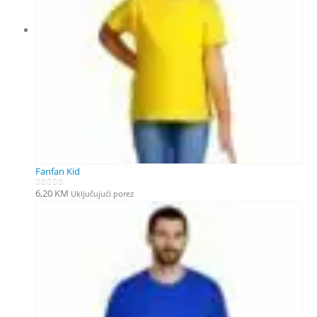
Fanfan Kid
6,20
KM
Uključujući porez
0
out of 5