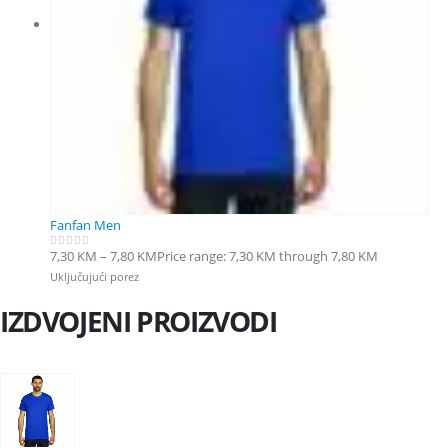
Fanfan Men
7,30
KM
–
7,80
KM
Price range: 7,30 KM through 7,80 KM
0
out of 5
Uključujući porez
IZDVOJENI PROIZVODI