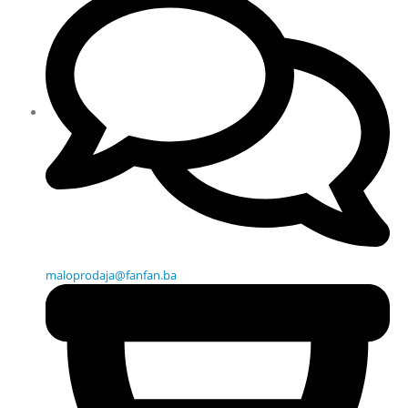
maloprodaja@fanfan.ba