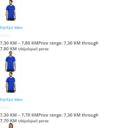
Fanfan Men
0
out of 5
7,30
KM
–
7,80
KM
Price range: 7,30 KM through
7,80 KM
Uključujući porez
Fanfan Men
0
out of 5
7,30
KM
–
7,70
KM
Price range: 7,30 KM through
7,70 KM
Uključujući porez