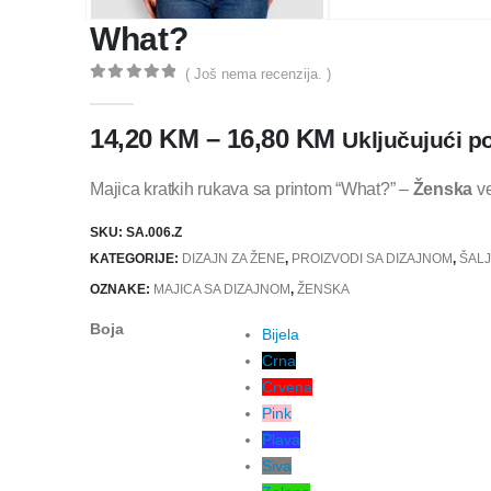
What?
( Još nema recenzija. )
0
out of 5
14,20
KM
–
16,80
KM
Uključujući p
Majica kratkih rukava sa printom “What?” –
Ženska
ve
SKU:
SA.006.Z
KATEGORIJE:
DIZAJN ZA ŽENE
,
PROIZVODI SA DIZAJNOM
,
ŠALJ
OZNAKE:
MAJICA SA DIZAJNOM
,
ŽENSKA
Boja
Bijela
Crna
Crvena
Pink
Plava
Siva