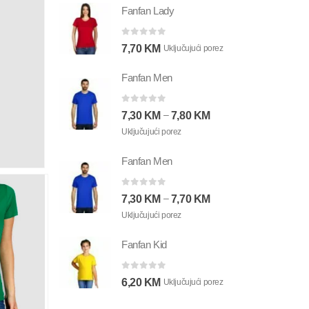
Fanfan Lady
0
out of 5
7,70
KM
Uključujući porez
Fanfan Men
0
out of 5
–
7,30
KM
7,80
KM
Uključujući porez
Fanfan Men
0
out of 5
–
7,30
KM
7,70
KM
Uključujući porez
Fanfan Kid
0
out of 5
6,20
KM
Uključujući porez