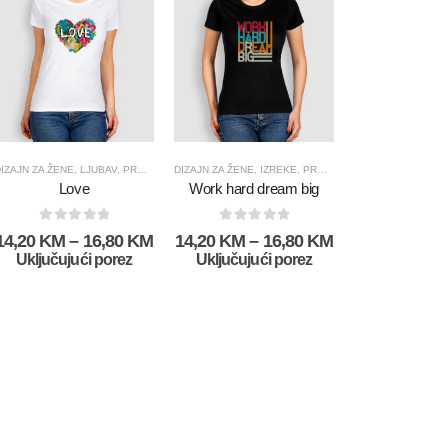
IZAJN ZA ŽENE
,
LJUBAV
,
PROIZVODI SA DIZAJNOM
DIZAJN ZA ŽENE
,
IZREKE
,
PROIZVODI SA DIZAJNOM
Love
Work hard dream big
0
out of 5
0
out of 5
14,20
KM
–
16,80
KM
14,20
KM
–
16,80
KM
Uključujući porez
Uključujući porez