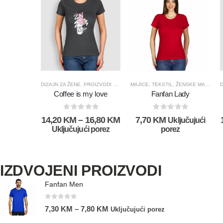
DIZAJN ZA ŽENE
,
PROIZVODI SA DIZAJNOM
MAJICE
,
,
RAZNO
TEKSTIL
,
ŽENSKE MAJICE
D
Coffee is my love
Fanfan Lady
0
out of 5
0
out of 5
14,20
KM
–
16,80
KM
7,70
KM
Uključujući
Uključujući porez
porez
IZDVOJENI PROIZVODI
Fanfan Men
0
out of 5
7,30
KM
–
7,80
KM
Uključujući porez