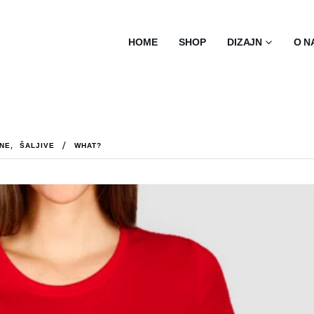
HOME
SHOP
DIZAJN
O N
ENE
,
ŠALJIVE
WHAT?