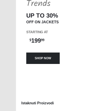
Trends
UP TO 30%
OFF ON JACKETS
STARTING AT
199
$
99
SHOP NOW
Istaknuti Proizvodi