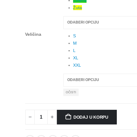
Zelena
Žuta
Veličina
S
M
L
XL
XXL
OČISTI
DODAJ U KORPU