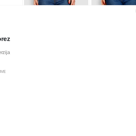
orez
rzija
IVE