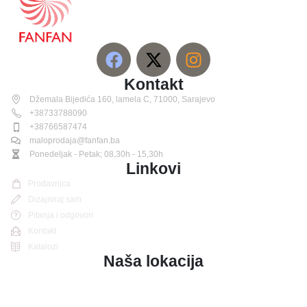
Kontakt
Džemala Bijedića 160, lamela C, 71000, Sarajevo
+38733788090
+38766587474
maloprodaja@fanfan.ba
Ponedeljak - Petak; 08,30h - 15,30h
Linkovi
Prodavnica
Dizajniraj sam
Pitanja i odgovori
Kontakt
Katalozi
Naša lokacija