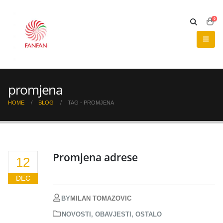
0
promjena
HOME
BLOG
TAG -
PROMJENA
Promjena adrese
12
DEC
BY
MILAN TOMAZOVIC
NOVOSTI
,
OBAVJESTI
,
OSTALO