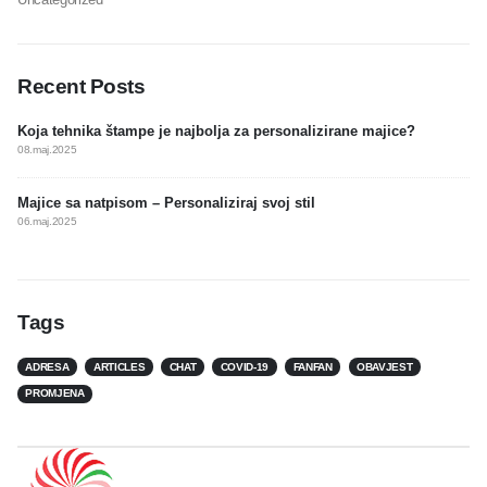
Recent Posts
Koja tehnika štampe je najbolja za personalizirane majice?
08.maj.2025
Majice sa natpisom – Personaliziraj svoj stil
06.maj.2025
Tags
ADRESA
ARTICLES
CHAT
COVID-19
FANFAN
OBAVJEST
PROMJENA