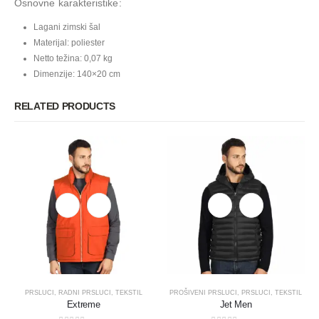
Osnovne karakteristike:
Lagani zimski šal
Materijal: poliester
Netto težina: 0,07 kg
Dimenzije: 140×20 cm
RELATED PRODUCTS
PRSLUCI
,
RADNI PRSLUCI
,
TEKSTIL
PROŠIVENI PRSLUCI
,
PRSLUCI
,
TEKSTIL
Extreme
Jet Men