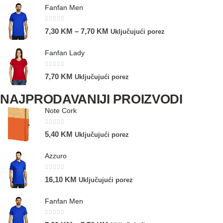
Fanfan Men
0
out of 5
7,30
KM
–
7,70
KM
Uključujući porez
Fanfan Lady
0
out of 5
7,70
KM
Uključujući porez
NAJPRODAVANIJI PROIZVODI
Note Cork
0
out of 5
5,40
KM
Uključujući porez
Azzuro
0
out of 5
16,10
KM
Uključujući porez
Fanfan Men
0
out of 5