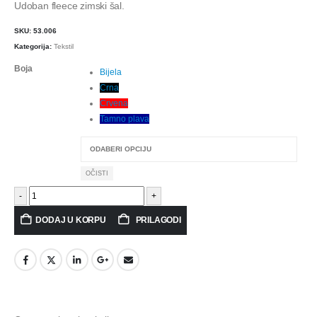
Udoban fleece zimski šal.
SKU:
53.006
Kategorija:
Tekstil
Boja
Bijela
Crna
Crvena
Tamno plava
OČISTI
-
+
PRILAGODI
DODAJ U KORPU