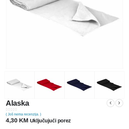
Alaska
( Još nema recenzija. )
0
out of 5
4,30
KM
Uključujući porez