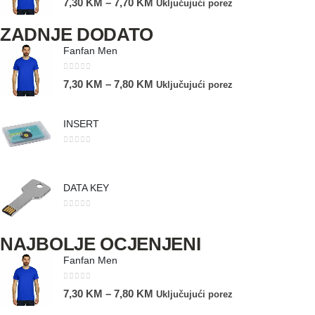
7,30
KM
–
7,70
KM
Uključujući porez
ZADNJE DODATO
Fanfan Men
0
out of 5
7,30
KM
–
7,80
KM
Uključujući porez
INSERT
0
out of 5
DATA KEY
0
out of 5
NAJBOLJE OCJENJENI
Fanfan Men
0
out of 5
7,30
KM
–
7,80
KM
Uključujući porez