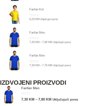
Fanfan Kid
6,20
KM
0
out of 5
Uključujući porez
Fanfan Men
7,30
KM
–
7,80
KM
0
out of 5
Uključujući porez
Fanfan Men
7,30
KM
–
7,70
KM
0
out of 5
Uključujući porez
IZDVOJENI PROIZVODI
Fanfan Men
0
out of 5
7,30
KM
–
7,80
KM
Uključujući porez