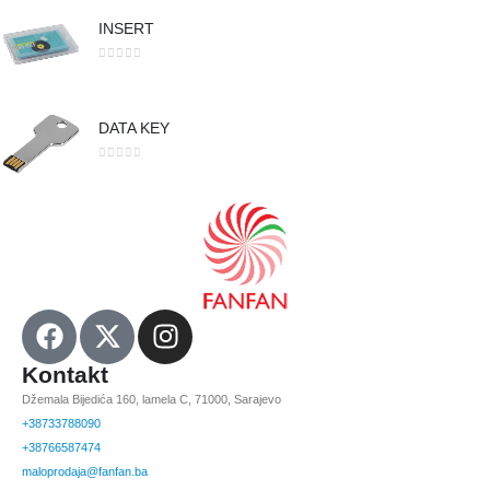
INSERT
0
out of 5
DATA KEY
0
out of 5
Kontakt
Džemala Bijedića 160, lamela C, 71000, Sarajevo
+38733788090
+38766587474
maloprodaja@fanfan.ba