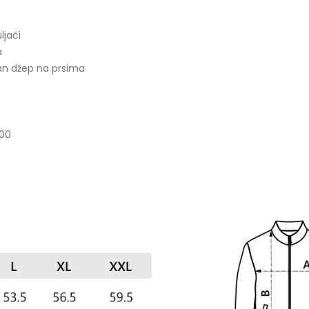
ljači
a
an džep na prsima
00