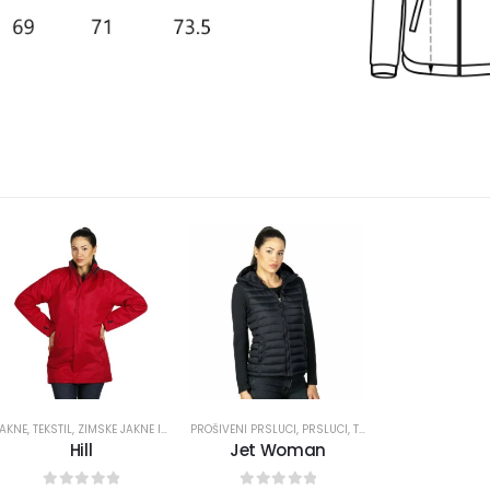
JAKNE
,
TEKSTIL
,
ZIMSKE JAKNE I VJETROVKE
PROŠIVENI PRSLUCI
,
PRSLUCI
,
TEKSTIL
Hill
Jet Woman