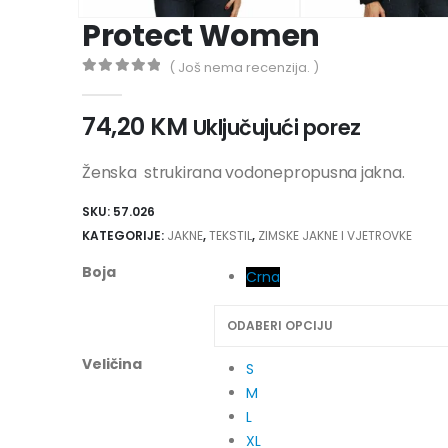
Protect Women
( Još nema recenzija. )
0
out of 5
74,20
KM
Uključujući porez
Ženska strukirana vodonepropusna jakna.
SKU:
57.026
KATEGORIJE:
JAKNE
,
TEKSTIL
,
ZIMSKE JAKNE I VJETROVKE
Boja
Crna
Veličina
S
M
L
XL