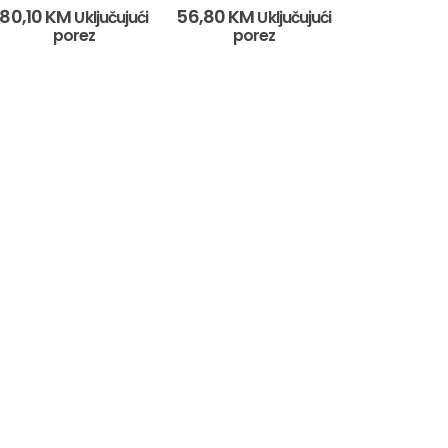
0
out of 5
0
out of 5
80,10
KM
56,80
KM
Uključujući
Uključujući
porez
porez