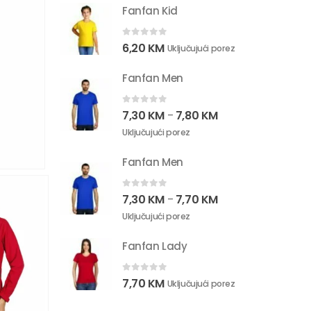
Fanfan Kid
0
out of 5
6,20
KM
Uključujući porez
Fanfan Men
0
out of 5
7,30
KM
7,80
KM
–
Uključujući porez
Fanfan Men
0
out of 5
7,30
KM
7,70
KM
–
Uključujući porez
Fanfan Lady
0
out of 5
7,70
KM
Uključujući porez