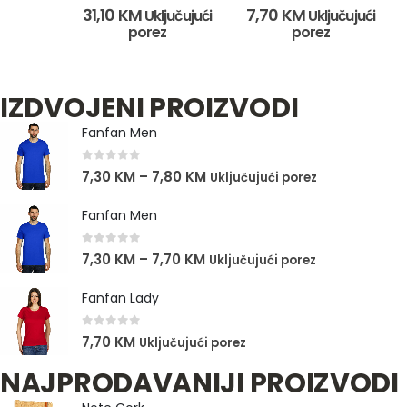
0
out of 5
0
out of 5
31,10
KM
7,70
KM
Uključujući
Uključujući
porez
porez
IZDVOJENI PROIZVODI
Fanfan Men
0
out of 5
7,30
KM
–
7,80
KM
Uključujući porez
Fanfan Men
0
out of 5
7,30
KM
–
7,70
KM
Uključujući porez
Fanfan Lady
0
out of 5
7,70
KM
Uključujući porez
NAJPRODAVANIJI PROIZVODI