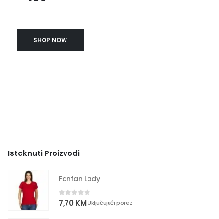
SHOP NOW
Istaknuti Proizvodi
Fanfan Lady
0
out of 5
7,70
KM
Uključujući porez