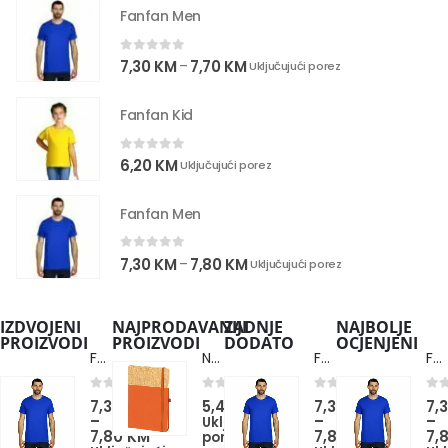
Fanfan Men
0
out of 5
7,30
KM
7,70
KM
–
Uključujući porez
Fanfan Kid
0
out of 5
6,20
KM
Uključujući porez
Fanfan Men
0
out of 5
7,30
KM
7,80
KM
–
Uključujući porez
IZDVOJENI
NAJPRODAVANIJI
ZADNJE
NAJBOLJE
PROIZVODI
PROIZVODI
DODATO
OCJENJENI
Fanfan Men
Note Cork
Fanfan Men
Fanfan Men
0
out of 5
0
out of 5
0
out of 5
0
ou
7,30
KM
5,40
KM
7,30
KM
7,
–
–
–
Uključujući
7,80
KM
7,80
KM
7,
porez