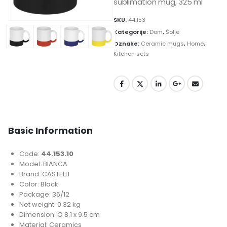
sublimation mug, 325 ml
SKU:
44.153
Kategorije:
Dom
,
Šolje
Oznake:
Ceramic mugs
,
Home
,
Kitchen sets
Basic Information
Code:
44.153.10
Model: BIANCA
Brand: CASTELLI
Color: Black
Package: 36/12
Net weight: 0.32 kg
Dimension: O 8.1 x 9.5 cm
Material: Ceramics