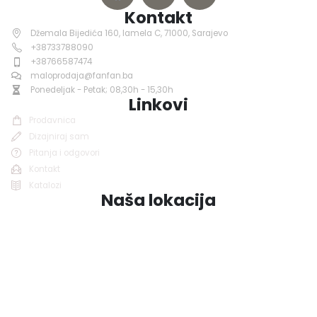
Kontakt
Džemala Bijedića 160, lamela C, 71000, Sarajevo
+38733788090
+38766587474
maloprodaja@fanfan.ba
Ponedeljak - Petak; 08,30h - 15,30h
Linkovi
Prodavnica
Dizajniraj sam
Pitanja i odgovori
Kontakt
Katalozi
Naša lokacija