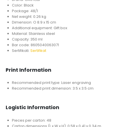
Color: Black
Package: 48/1
Net weight: 0.26 kg
Dimension: O 8.9 x 15 cm
Additional equipment: Gift box
Material: Stainless steel
Capacity: 350 ml
Bar code: 8605040063071
Sertifikati:
Sertifikat
Print Information
Recommended print type: Laser engraving
Recommended print dimension: 3.5 x 3.5 cm
Logistic Information
Pieces per carton: 48
Carton dimensions (L x W x H): 0.58 x 0.41 x 0.34 m