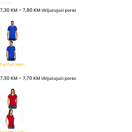
0
out of 5
7,30
KM
–
7,80
KM
Uključujući porez
Fanfan Men
0
out of 5
7,30
KM
–
7,70
KM
Uključujući porez