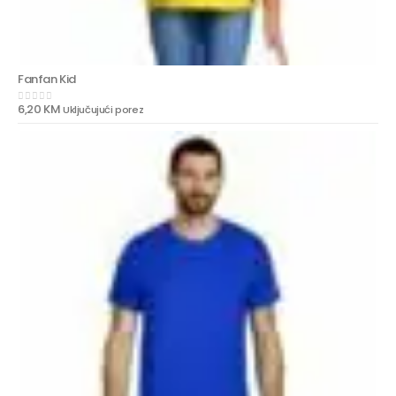
Fanfan Kid
6,20
KM
Uključujući porez
0
out of 5