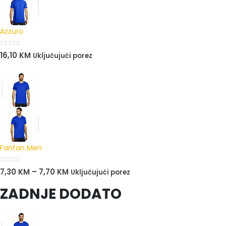
Azzuro
0
out of 5
16,10
KM
Uključujući porez
Fanfan Men
0
out of 5
7,30
KM
–
7,70
KM
Uključujući porez
ZADNJE DODATO