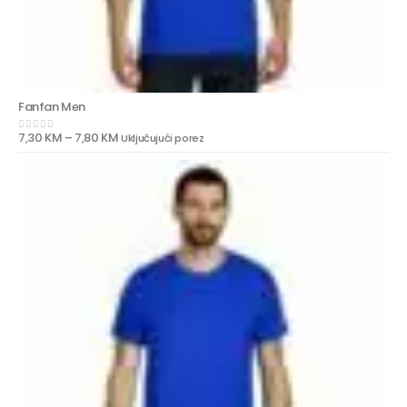
Fanfan Men
7,30
KM
–
7,80
KM
Uključujući porez
0
out of 5