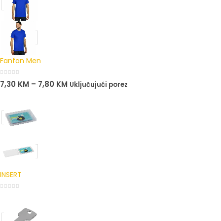
Fanfan Men
0
out of 5
7,30
KM
–
7,80
KM
Uključujući porez
INSERT
0
out of 5