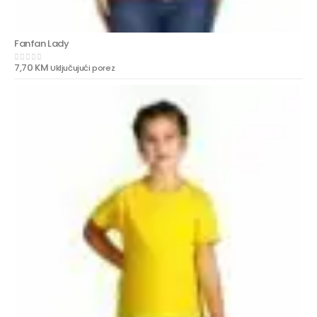
Fanfan Lady
7,70
KM
Uključujući porez
0
out of 5