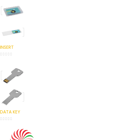
INSERT
0
out of 5
DATA KEY
0
out of 5