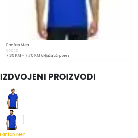
Fanfan Men
7,30
KM
–
7,70
KM
Uključujući porez
0
out of 5
IZDVOJENI PROIZVODI
Fanfan Men