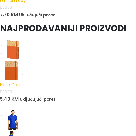
Fanfan Lady
0
out of 5
7,70
KM
Uključujući porez
NAJPRODAVANIJI PROIZVODI
Note Cork
0
out of 5
5,40
KM
Uključujući porez