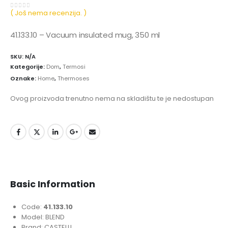
( Još nema recenzija. )
0
out of 5
41.133.10 – Vacuum insulated mug, 350 ml
SKU:
N/A
Kategorije:
Dom
,
Termosi
Oznake:
Home
,
Thermoses
Ovog proizvoda trenutno nema na skladištu te je nedostupan
Basic Information
Code:
41.133.10
Model: BLEND
Brand: CASTELLI