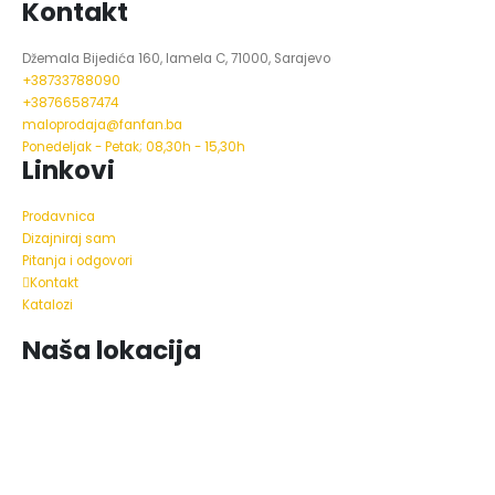
Kontakt
Džemala Bijedića 160, lamela C, 71000, Sarajevo
+38733788090
+38766587474
maloprodaja@fanfan.ba
Ponedeljak - Petak; 08,30h - 15,30h
Linkovi
Prodavnica
Dizajniraj sam
Pitanja i odgovori
Kontakt
Katalozi
Naša lokacija