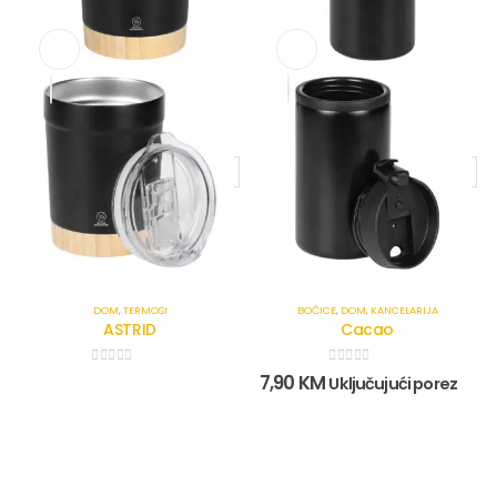
DOM
,
TERMOSI
BOČICE
,
DOM
,
KANCELARIJA
ASTRID
Cacao
0
out of 5
0
out of 5
7,90
KM
Uključujući porez