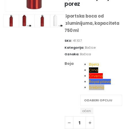
porez
Sportska boca od
aluminijuma, kapaciteta
750 ml
SKU:
41.107
Kategorija:
Bočice
Oznaka:
Bočica
Boja
Bijela
Crna
Crvena
Royal plava
Srebrna
OČISTI