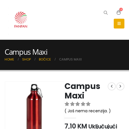
0
Campus Maxi
HOME
SHOP
BOČICE
CAMPUS MAXI
Campus
Maxi
( Još nema recenzija. )
0
out of 5
7,10
KM
Uključujući