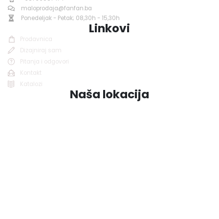
maloprodaja@fanfan.ba
Ponedeljak - Petak; 08,30h - 15,30h
Linkovi
Prodavnica
Dizajniraj sam
Pitanja i odgovori
Kontakt
Katalozi
Naša lokacija