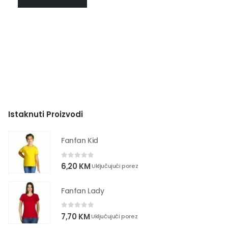
Istaknuti Proizvodi
Fanfan Kid
0
out of 5
6,20
KM
Uključujući porez
Fanfan Lady
0
out of 5
7,70
KM
Uključujući porez