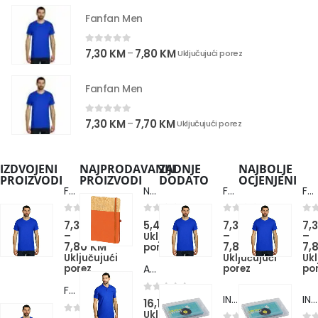
Fanfan Men
0
out of 5
7,30
KM
7,80
KM
–
Uključujući porez
Fanfan Men
0
out of 5
7,30
KM
7,70
KM
–
Uključujući porez
IZDVOJENI
NAJPRODAVANIJI
ZADNJE
NAJBOLJE
PROIZVODI
PROIZVODI
DODATO
OCJENJENI
Fanfan Men
Note Cork
Fanfan Men
Fanfan Men
0
out of 5
0
out of 5
0
out of 5
0
ou
7,30
KM
5,40
KM
7,30
KM
7,
–
–
–
Uključujući
7,80
KM
7,80
KM
7,
porez
Uključujući
Uključujući
Ukl
porez
porez
po
Azzuro
Fanfan Men
INSERT
INSERT
0
out of 5
16,10
KM
Uključujući