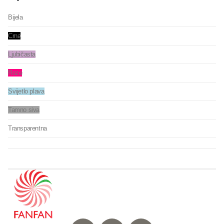
Bijela
Crna
Ljubičasta
Roze
Svijetlo plava
Tamno siva
Transparentna