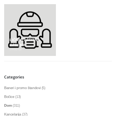
LIČNA ZAŠTITNA
OPREMA
3
PROIZVOD
Categories
Baneri i promo štandovi
(5)
Bočice
(13)
Dom
(311)
Kancelarija
(37)