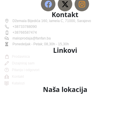
Kontakt
Džemala Bijedića 160, lamela C, 71000, Sarajevo
+38733788090
+38766587474
maloprodaja@fanfan.ba
Ponedeljak - Petak; 08,30h - 15,30h
Linkovi
Prodavnica
Dizajniraj sam
Pitanja i odgovori
Kontakt
Katalozi
Naša lokacija