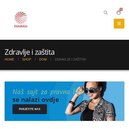
0
Zdravlje i zaštita
HOME
SHOP
DOM
ZDRAVLJE I ZAŠTITA
Naš sajt za pravna lica
se nalazi ovdje
POSJETITE NAS