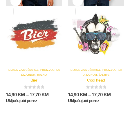
DIZAJN ZA MUŠKARCE
,
PROIZVODI SA
DIZAJN ZA MUŠKARCE
,
PROIZVODI SA
DIZAJNOM
,
RAZNO
DIZAJNOM
,
ŠALJIVE
Bier
Cool head
0
out of 5
0
out of 5
14,90
KM
–
17,70
KM
14,90
KM
–
17,70
KM
Uključujući porez
Uključujući porez