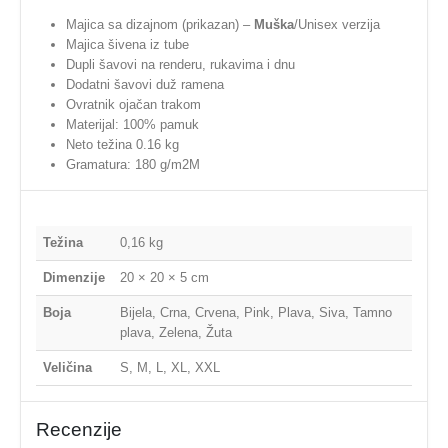
Majica sa dizajnom (prikazan) –
Muška
/Unisex verzija
Majica šivena iz tube
Dupli šavovi na renderu, rukavima i dnu
Dodatni šavovi duž ramena
Ovratnik ojačan trakom
Materijal: 100% pamuk
Neto težina 0.16 kg
Gramatura: 180 g/m2M
Težina
0,16 kg
Dimenzije
20 × 20 × 5 cm
Boja
Bijela, Crna, Crvena, Pink, Plava, Siva, Tamno
plava, Zelena, Žuta
Veličina
S, M, L, XL, XXL
Recenzije