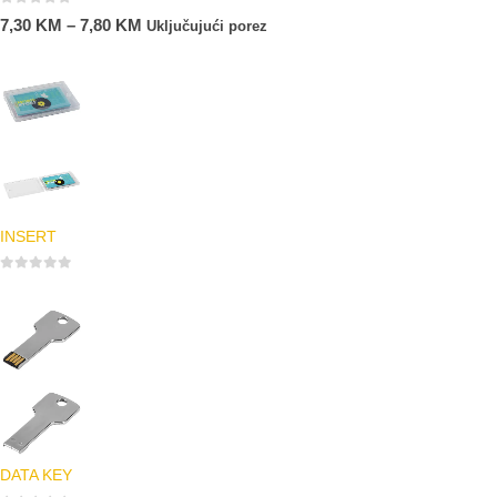
0
out of 5
7,30
KM
–
7,80
KM
Uključujući porez
INSERT
0
out of 5
DATA KEY