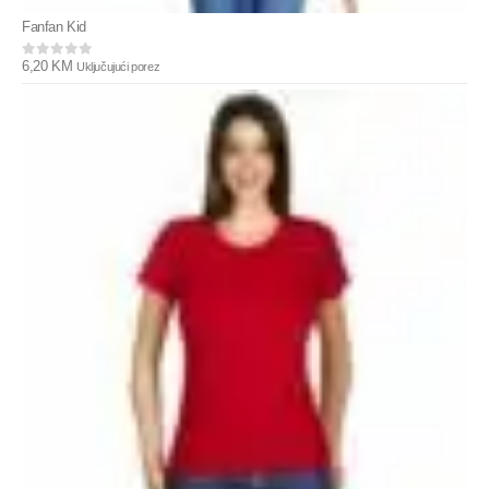
Fanfan Kid
6,20
KM
Uključujući porez
0
out of 5