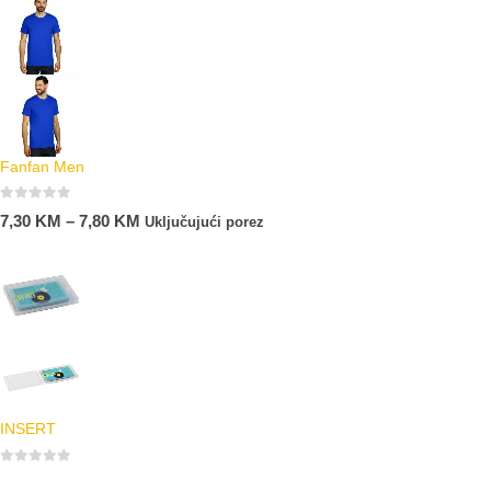
Fanfan Men
0
out of 5
7,30
KM
–
7,80
KM
Uključujući porez
INSERT
0
out of 5