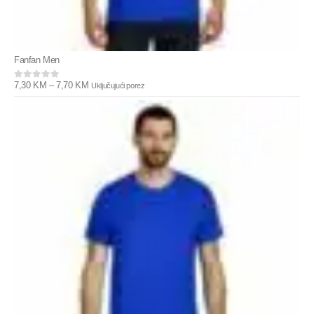
Fanfan Men
7,30
KM
–
7,70
KM
Uključujući porez
0
out of 5