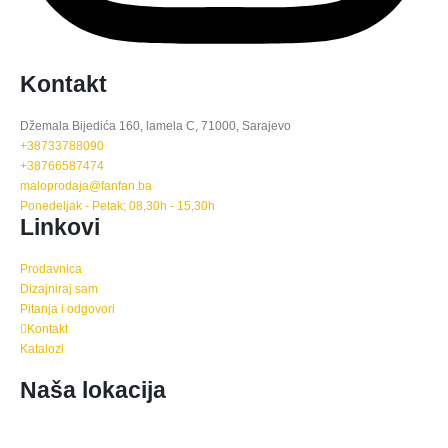
Kontakt
Džemala Bijedića 160, lamela C, 71000, Sarajevo
+38733788090
+38766587474
maloprodaja@fanfan.ba
Ponedeljak - Petak; 08,30h - 15,30h
Linkovi
Prodavnica
Dizajniraj sam
Pitanja i odgovori
Kontakt
Katalozi
Naša lokacija