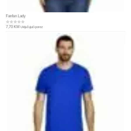
Fanfan Lady
7,70
KM
Uključujući porez
0
out of 5