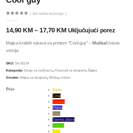
( Još nema recenzija. )
0
out of 5
14,90
KM
–
17,70
KM
Uključujući porez
Majica kratkih rukava sa printom “Cool guy” –
Muška
/Unisex
verzija
SKU:
SA.003.M
Kategorije:
Dizajn za muškarce
,
Proizvodi sa dizajnom
,
Šaljive
Oznake:
Majica sa dizajnom
,
Muška
,
Unisex
Boja
Bijela
Crna
Crvena
Plava
Siva
Tamno plava
Zelena
Žuta