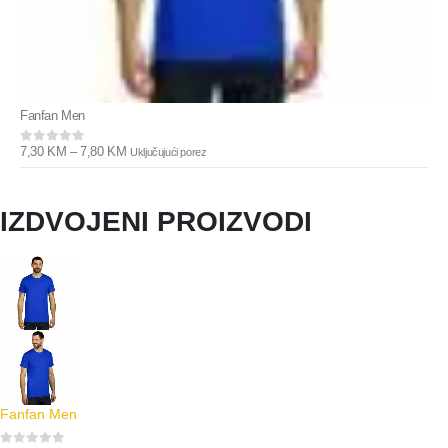
Fanfan Men
7,30
KM
–
7,80
KM
Uključujući porez
0
out of 5
IZDVOJENI PROIZVODI
Fanfan Men