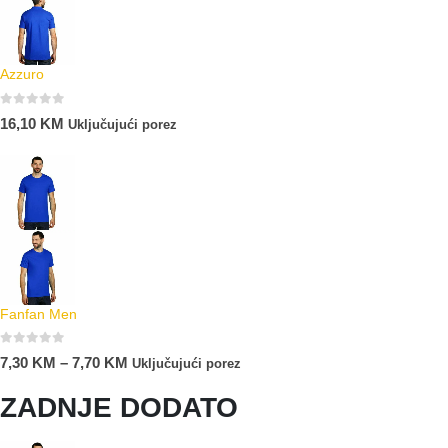
Azzuro
0
out of 5
16,10
KM
Uključujući porez
Fanfan Men
0
out of 5
7,30
KM
–
7,70
KM
Uključujući porez
ZADNJE DODATO