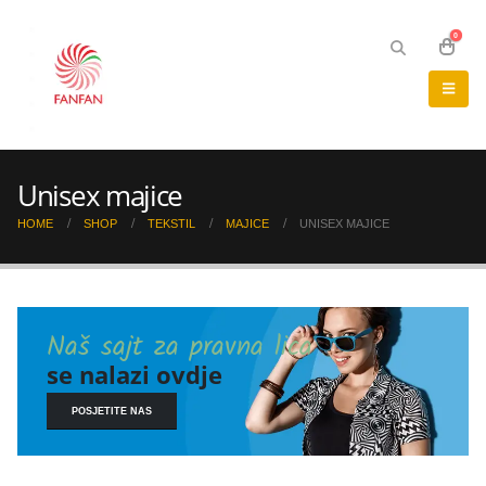
0
Unisex majice
HOME
SHOP
TEKSTIL
MAJICE
UNISEX MAJICE
Naš sajt za pravna lica
se nalazi ovdje
POSJETITE NAS