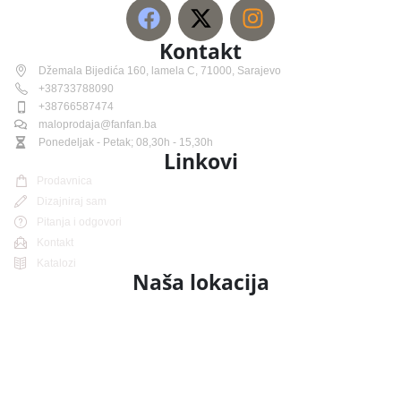
Kontakt
Džemala Bijedića 160, lamela C, 71000, Sarajevo
+38733788090
+38766587474
maloprodaja@fanfan.ba
Ponedeljak - Petak; 08,30h - 15,30h
Linkovi
Prodavnica
Dizajniraj sam
Pitanja i odgovori
Kontakt
Katalozi
Naša lokacija