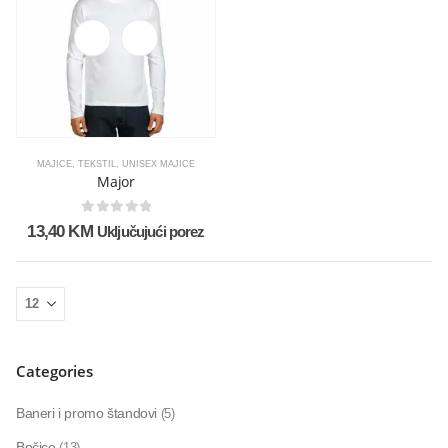
MAJICE
,
TEKSTIL
,
UNISEX MAJICE
Major
0
out of 5
13,40
KM
Uključujući porez
Categories
Baneri i promo štandovi
(5)
Bočice
(13)