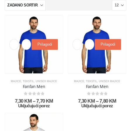
Prilagodi
Prilagodi
MAJICE
,
TEKSTIL
,
UNISEX MAJICE
MAJICE
,
TEKSTIL
,
UNISEX MAJICE
Fanfan Men
Fanfan Men
0
out of 5
0
out of 5
7,30
KM
–
7,70
KM
7,30
KM
–
7,80
KM
Uključujući porez
Uključujući porez