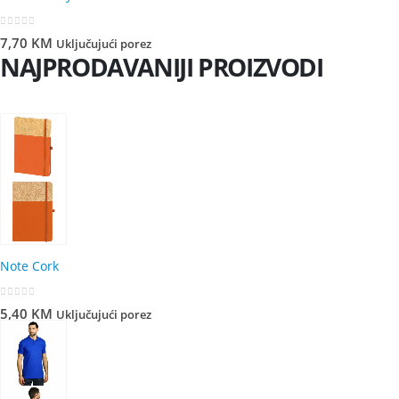
0
out of 5
7,70
KM
Uključujući porez
NAJPRODAVANIJI PROIZVODI
Note Cork
0
out of 5
5,40
KM
Uključujući porez