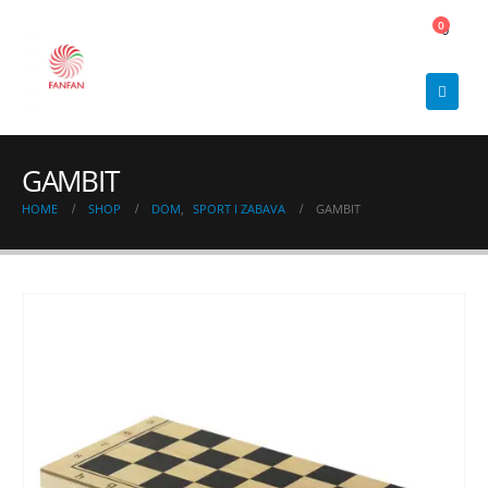
0
0
GAMBIT
HOME
SHOP
DOM
,
SPORT I ZABAVA
GAMBIT