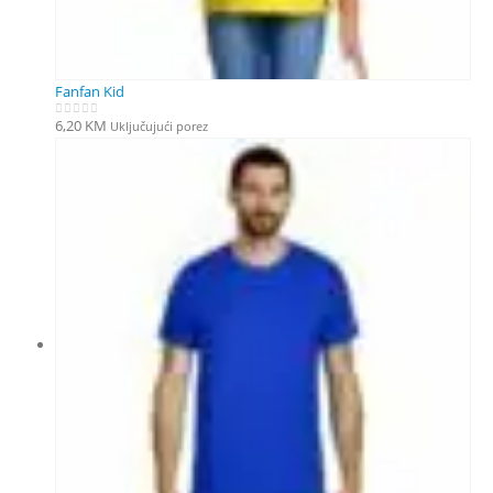
Fanfan Kid
6,20
KM
Uključujući porez
0
out of 5