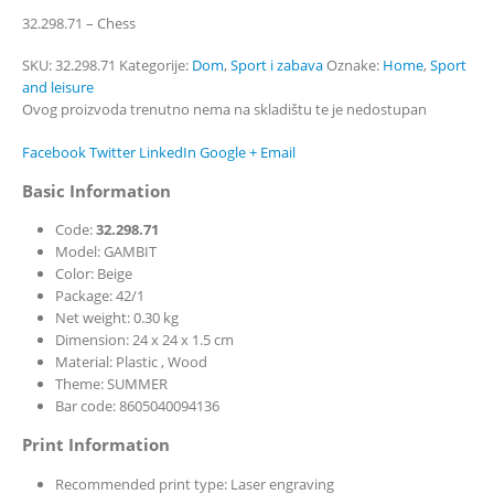
32.298.71 – Chess
SKU:
32.298.71
Kategorije:
Dom
,
Sport i zabava
Oznake:
Home
,
Sport
and leisure
Ovog proizvoda trenutno nema na skladištu te je nedostupan
Facebook
Twitter
LinkedIn
Google +
Email
Basic Information
Code:
32.298.71
Model: GAMBIT
Color: Beige
Package: 42/1
Net weight: 0.30 kg
Dimension: 24 x 24 x 1.5 cm
Material: Plastic , Wood
Theme: SUMMER
Bar code: 8605040094136
Print Information
Recommended print type: Laser engraving