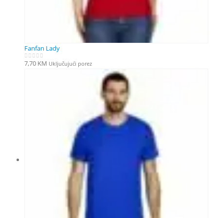
Fanfan Lady
7,70
KM
Uključujući porez
0
out of 5