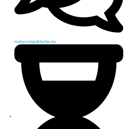
maloprodaja@fanfan.ba