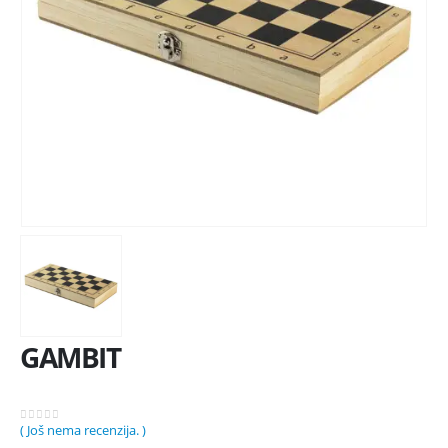
GAMBIT
( Još nema recenzija. )
0
out of 5