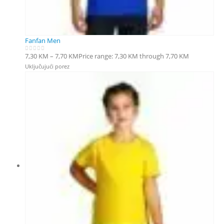
Fanfan Men
7,30
KM
–
7,70
KM
Price range: 7,30 KM through 7,70 KM
0
out of 5
Uključujući porez