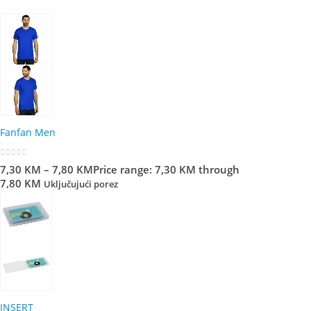
Fanfan Men
0
out of 5
7,30
KM
–
7,80
KM
Price range: 7,30 KM through
7,80 KM
Uključujući porez
INSERT