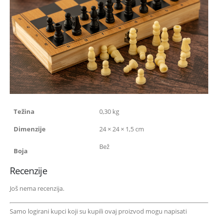
Težina
0,30 kg
Dimenzije
24 × 24 × 1,5 cm
Bež
Boja
Recenzije
Još nema recenzija.
Samo logirani kupci koji su kupili ovaj proizvod mogu napisati