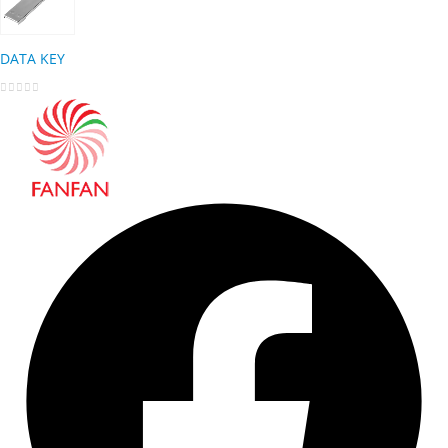
DATA KEY
0
out of 5