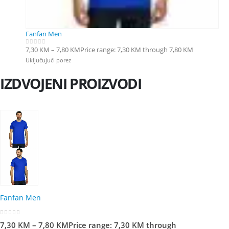
Fanfan Men
7,30
KM
–
7,80
KM
Price range: 7,30 KM through 7,80 KM
0
out of 5
Uključujući porez
IZDVOJENI PROIZVODI
Fanfan Men
0
out of 5
7,30
KM
–
7,80
KM
Price range: 7,30 KM through