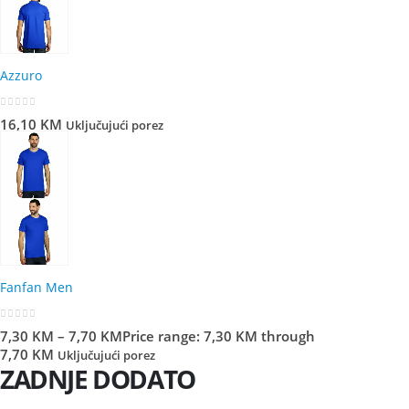
Azzuro
0
out of 5
16,10
KM
Uključujući porez
Fanfan Men
0
out of 5
7,30
KM
–
7,70
KM
Price range: 7,30 KM through
7,70 KM
Uključujući porez
ZADNJE DODATO