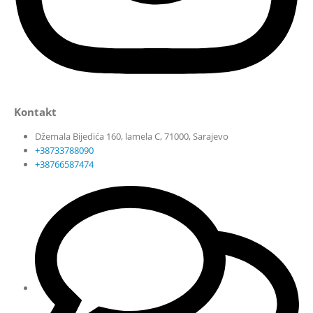
Kontakt
Džemala Bijedića 160, lamela C, 71000, Sarajevo
+38733788090
+38766587474