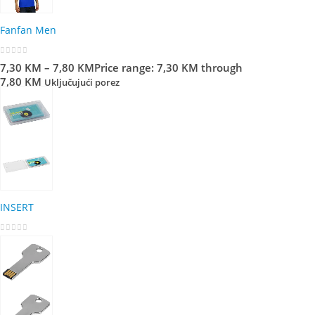
Fanfan Men
0
out of 5
7,30
KM
–
7,80
KM
Price range: 7,30 KM through
7,80 KM
Uključujući porez
INSERT
0
out of 5