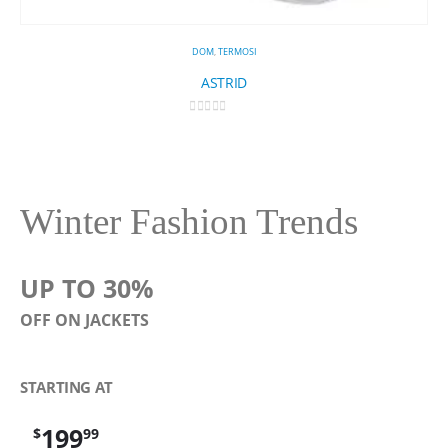
DOM
,
TERMOSI
ASTRID
0
out of 5
7,
Winter Fashion Trends
UP TO 30%
OFF ON JACKETS
STARTING AT
199
$
99