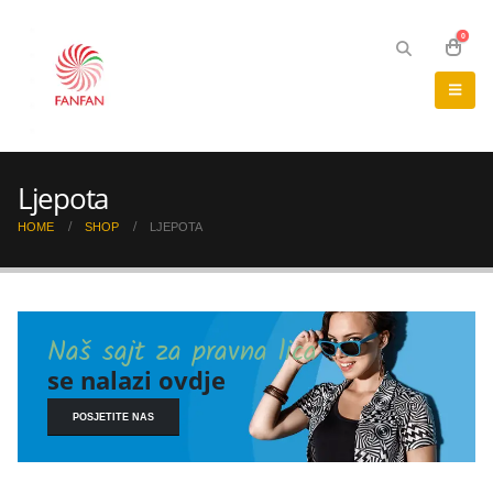
0
Ljepota
HOME
SHOP
LJEPOTA
Naš sajt za pravna lica
se nalazi ovdje
POSJETITE NAS