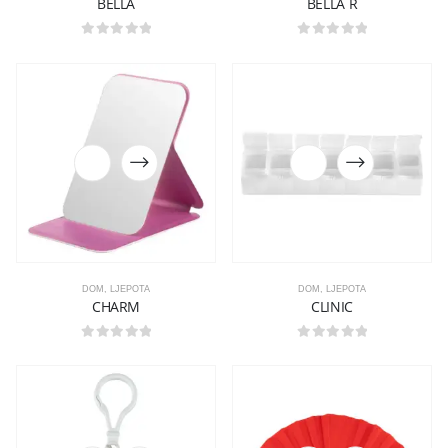
BELLA
BELLA R
0
out of 5
0
out of 5
DOM
,
LJEPOTA
DOM
,
LJEPOTA
CHARM
CLINIC
0
out of 5
0
out of 5