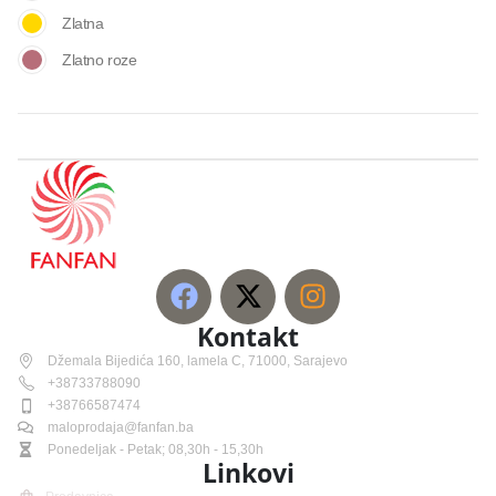
Zlatna
Zlatno roze
Kontakt
Džemala Bijedića 160, lamela C, 71000, Sarajevo
+38733788090
+38766587474
maloprodaja@fanfan.ba
Ponedeljak - Petak; 08,30h - 15,30h
Linkovi