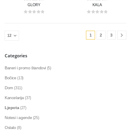
GLORY
KALA
0
out of 5
0
out of 5
1
2
3
Categories
Baneri i promo štandovi
(5)
Bočice
(13)
Dom
(311)
Kancelarija
(37)
Ljepota
(27)
Notesi i agende
(25)
Ostalo
(8)