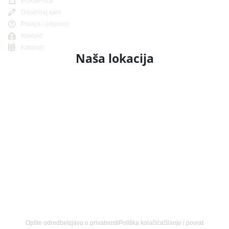
Prodavnica
Dizajniraj sam
Pitanja i odgovori
Kontakt
Katalozi
Naša lokacija
Opšte odredbe
Izjava o privatnosti
Politika kolačića
Slanje i povrat