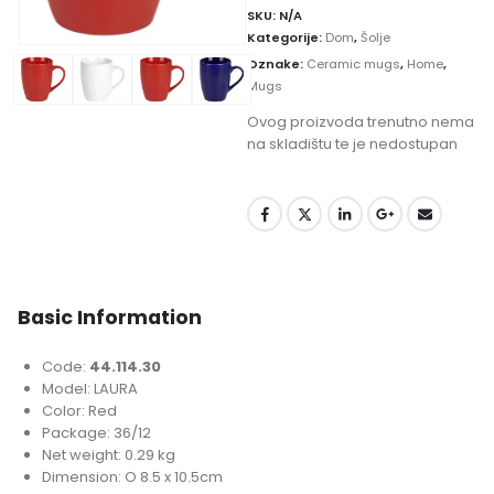
SKU:
N/A
Kategorije:
Dom
,
Šolje
Oznake:
Ceramic mugs
,
Home
,
Mugs
Ovog proizvoda trenutno nema
na skladištu te je nedostupan
Basic Information
Code:
44.114.30
Model: LAURA
Color: Red
Package: 36/12
Net weight: 0.29 kg
Dimension: O 8.5 x 10.5cm