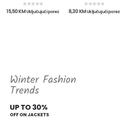
0
out of 5
0
out of 5
15,50
KM
8,30
KM
Uključujući porez
Uključujući porez
Winter Fashion
Trends
UP TO 30%
OFF ON JACKETS