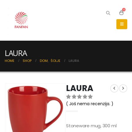
0
LAURA
HOME
SHOP
DOM
,
ŠOLJE
LAURA
LAURA
( Još nema recenzija. )
0
out of 5
Stoneware mug, 300 ml