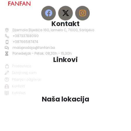
Kontakt
Džemala Bijedića 160, lamela C, 71000, Sarajevo
+38733788090
+38766587474
maloprodaja@fanfan.ba
Ponedeljak - Petak; 08,30h - 15,30h
Linkovi
Prodavnica
Dizajniraj sam
Pitanja i odgovori
Kontakt
Katalozi
Naša lokacija