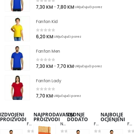
0
out of 5
7,30
KM
7,80
KM
–
Uključujući porez
Fanfan Kid
0
out of 5
6,20
KM
Uključujući porez
Fanfan Men
0
out of 5
7,30
KM
7,70
KM
–
Uključujući porez
Fanfan Lady
0
out of 5
7,70
KM
Uključujući porez
IZDVOJENI
NAJPRODAVANIJI
ZADNJE
NAJBOLJE
PROIZVODI
PROIZVODI
DODATO
OCJENJENI
Fanfan Men
Note Cork
Fanfan Men
Fanfan Men