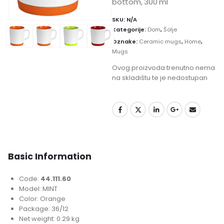
bottom, 300 ml
SKU:
N/A
Kategorije:
Dom
,
Šolje
Oznake:
Ceramic mugs
,
Home
,
Mugs
Ovog proizvoda trenutno nema
na skladištu te je nedostupan
Basic Information
Code:
44.111.60
Model: MINT
Color: Orange
Package: 36/12
Net weight: 0.29 kg