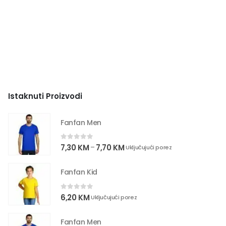
Istaknuti Proizvodi
Fanfan Men
0
out of 5
7,30
KM
7,70
KM
–
Uključujući porez
Fanfan Kid
0
out of 5
6,20
KM
Uključujući porez
Fanfan Men