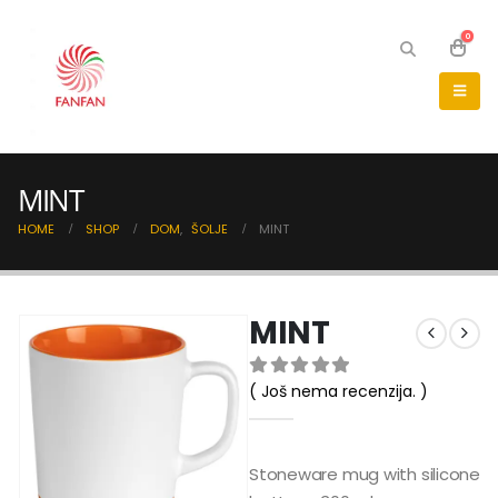
0
MINT
HOME
SHOP
DOM
,
ŠOLJE
MINT
MINT
( Još nema recenzija. )
0
out of 5
Stoneware mug with silicone