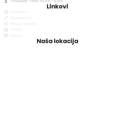
Ponedeljak - Petak; 08,30h - 15,30h
Linkovi
Prodavnica
Dizajniraj sam
Pitanja i odgovori
Kontakt
Katalozi
Naša lokacija