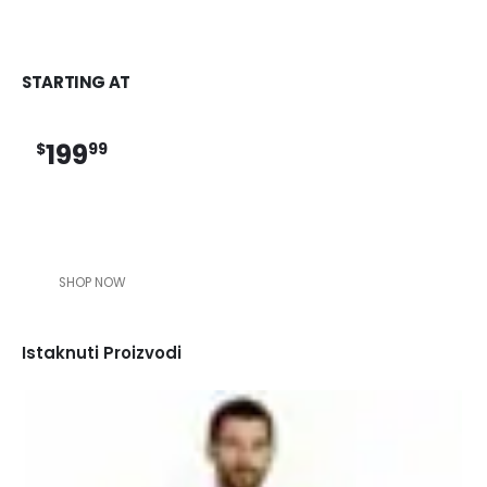
STARTING AT
199
$
99
SHOP NOW
Istaknuti Proizvodi