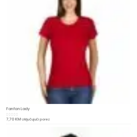
Fanfan Lady
7,70
KM
Uključujući porez
0
out of 5