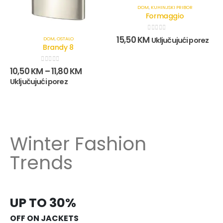
DOM
,
KUHINJSKI PRIBOR
Formaggio
0
out of 5
15,50
KM
Uključujući porez
DOM
,
OSTALO
Brandy 8
0
out of 5
10,50
KM
–
11,80
KM
Uključujući porez
Winter Fashion
Trends
UP TO 30%
OFF ON JACKETS