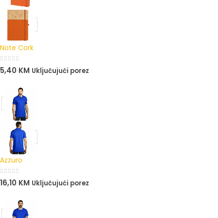
Note Cork
0
out of 5
5,40
KM
Uključujući porez
Azzuro
0
out of 5
16,10
KM
Uključujući porez