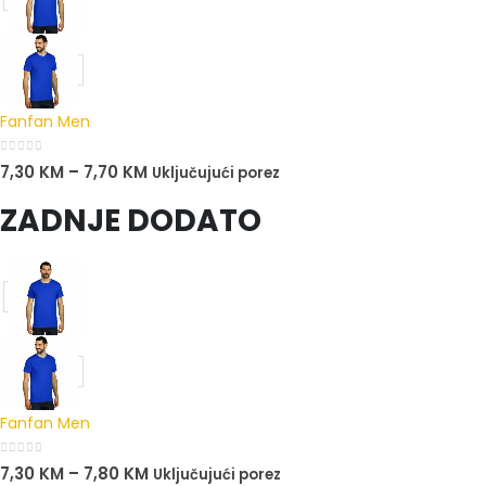
Fanfan Men
0
out of 5
7,30
KM
–
7,70
KM
Uključujući porez
ZADNJE DODATO
Fanfan Men
0
out of 5
7,30
KM
–
7,80
KM
Uključujući porez