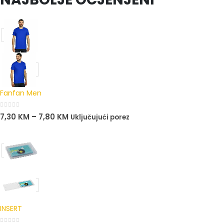
Fanfan Men
0
out of 5
7,30
KM
–
7,80
KM
Uključujući porez
INSERT