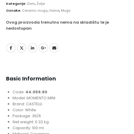
Kategorije:
Dom
,
Šolje
Oznake:
Ceramic mugs
,
Home
,
Mugs
Ovog proizvoda trenutno nema na skladištu te je
nedostupan
Basic Information
Code:
44.059.90
Model: MOMENTO MINI
Brand: CASTELLI
Color: White
Package: 36/6
Net weight: 0.32 kg
Capacity: 100 ml
Material: Ceramics