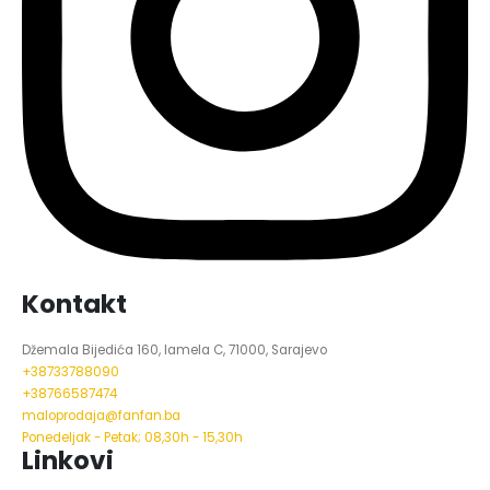
Kontakt
Džemala Bijedića 160, lamela C, 71000, Sarajevo
+38733788090
+38766587474
maloprodaja@fanfan.ba
Ponedeljak - Petak; 08,30h - 15,30h
Linkovi