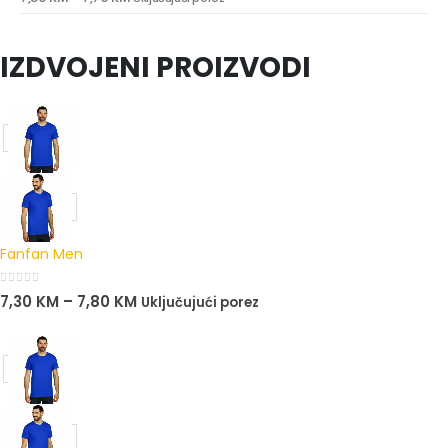
IZDVOJENI PROIZVODI
Fanfan Men
0
out of 5
7,30
KM
–
7,80
KM
Uključujući porez