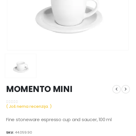
MOMENTO MINI
( Još nema recenzija. )
0
out of 5
Fine stoneware espresso cup and saucer, 100 ml
SKU:
44.059.90