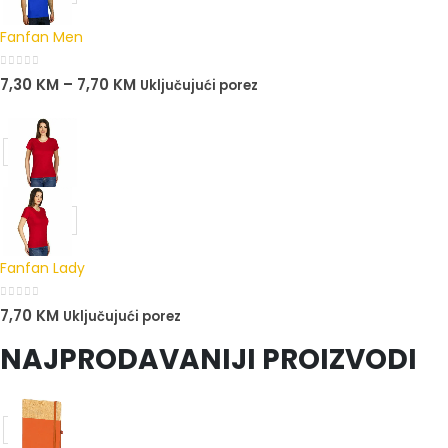
Fanfan Men
0
out of 5
7,30
KM
–
7,70
KM
Uključujući porez
Fanfan Lady
0
out of 5
7,70
KM
Uključujući porez
NAJPRODAVANIJI PROIZVODI