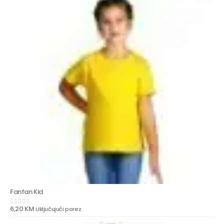
Fanfan Kid
6,20
KM
Uključujući porez
0
out of 5