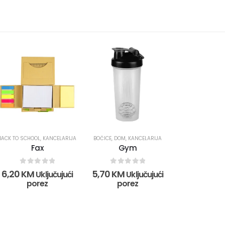
BACK TO SCHOOL
,
KANCELARIJA
BOČICE
,
DOM
,
KANCELARIJA
Fax
Gym
0
out of 5
0
out of 5
6,20
KM
5,70
KM
Uključujući
Uključujući
porez
porez