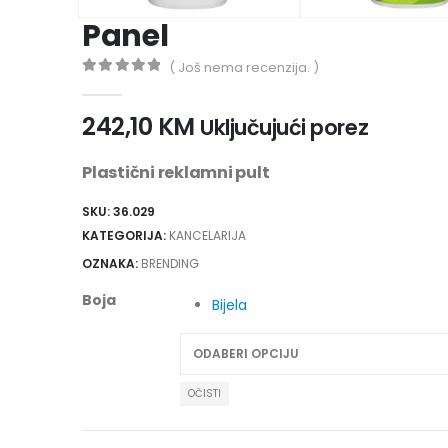
Panel
( Još nema recenzija. )
0
out of 5
242,10
KM
Uključujući porez
Plastični reklamni pult
SKU:
36.029
KATEGORIJA:
KANCELARIJA
OZNAKA:
BRENDING
Boja
Bijela
OČISTI