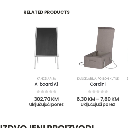
RELATED PRODUCTS
KANCELARIJA
KANCELARIJA
,
POKLON KUTIJE
A-board A1
Cordini
0
out of 5
0
out of 5
302,70
KM
6,30
KM
–
7,80
KM
Uključujući porez
Uključujući porez