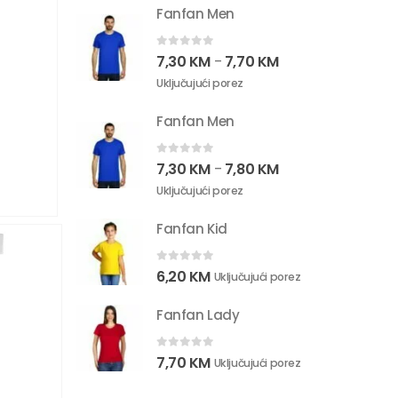
Fanfan Men
0
out of 5
7,30
KM
7,70
KM
–
Uključujući porez
Fanfan Men
0
out of 5
7,30
KM
7,80
KM
–
Uključujući porez
Fanfan Kid
0
out of 5
6,20
KM
Uključujući porez
Fanfan Lady
0
out of 5
7,70
KM
Uključujući porez