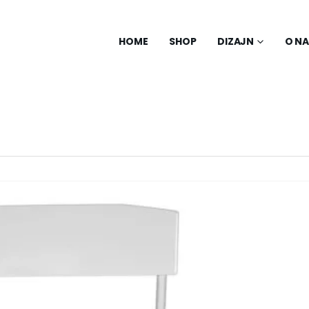
HOME
SHOP
DIZAJN
O N