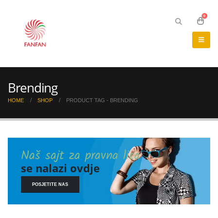
0
Brending
HOME
SHOP
PRODUCT TAG -
BRENDING
Naš sajt za pravna lica
se nalazi ovdje
POSJETITE NAS