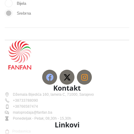
Bijela
Srebrna
Kontakt
Džemala Bijedića 160, lamela C, 71000, Sarajevo
+38733788090
+38766587474
maloprodaja@fanfan.ba
Ponedeljak - Petak; 08,30h - 15,30h
Linkovi
Prodavnica