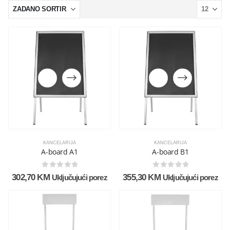
KANCELARIJA
KANCELARIJA
A-board A1
A-board B1
0
out of 5
0
out of 5
302,70
KM
355,30
KM
Uključujući porez
Uključujući porez