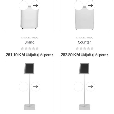
KANCELARIJA
KANCELARIJA
Brand
Counter
0
out of 5
0
out of 5
261,10
KM
283,80
KM
Uključujući porez
Uključujući porez