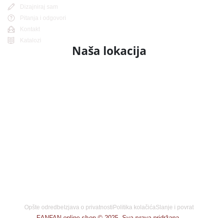
Dizajniraj sam
Pitanja i odgovori
Kontakt
Katalozi
Naša lokacija
Opšte odredbe
Izjava o privatnosti
Politika kolačića
Slanje i povrat
FANFAN online shop © 2025. Sva prava pridržana.