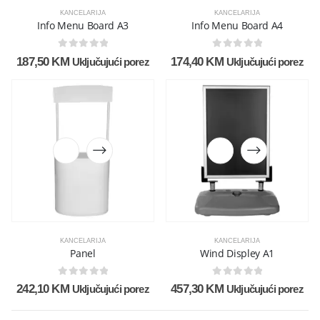
KANCELARIJA
KANCELARIJA
Info Menu Board A3
Info Menu Board A4
0
out of 5
0
out of 5
187,50
KM
174,40
KM
Uključujući porez
Uključujući porez
KANCELARIJA
KANCELARIJA
Panel
Wind Displey A1
0
out of 5
0
out of 5
242,10
KM
457,30
KM
Uključujući porez
Uključujući porez