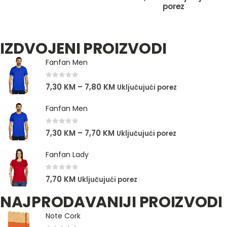
porez
IZDVOJENI PROIZVODI
Fanfan Men
0
out of 5
7,30
KM
–
7,80
KM
Uključujući porez
Fanfan Men
0
out of 5
7,30
KM
–
7,70
KM
Uključujući porez
Fanfan Lady
0
out of 5
7,70
KM
Uključujući porez
NAJPRODAVANIJI PROIZVODI
Note Cork