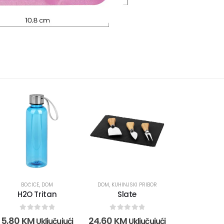
BOČICE
,
DOM
DOM
,
KUHINJSKI PRIBOR
H2O Tritan
Slate
0
out of 5
0
out of 5
5,80
KM
24,60
KM
Uključujući
Uključujući