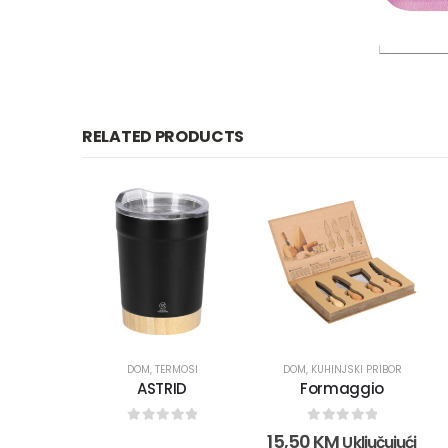
RELATED PRODUCTS
DOM
,
TERMOSI
DOM
,
KUHINJSKI PRIBOR
ASTRID
Formaggio
0
out of 5
0
out of 5
15,50
KM
Uključujući