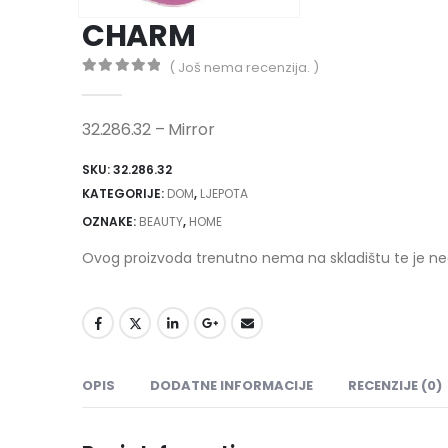
CHARM
( Još nema recenzija. )
0
out of 5
32.286.32 – Mirror
SKU:
32.286.32
KATEGORIJE:
DOM
,
LJEPOTA
OZNAKE:
BEAUTY
,
HOME
Ovog proizvoda trenutno nema na skladištu te je n
OPIS
DODATNE INFORMACIJE
RECENZIJE (0)