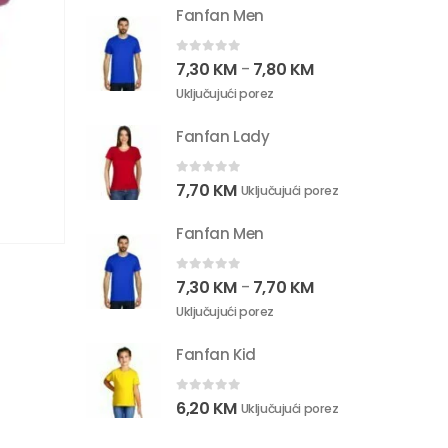
Fanfan Men
0
out of 5
7,30
KM
7,80
KM
–
Uključujući porez
Fanfan Lady
0
out of 5
7,70
KM
Uključujući porez
Fanfan Men
0
out of 5
7,30
KM
7,70
KM
–
Uključujući porez
Fanfan Kid
0
out of 5
6,20
KM
Uključujući porez