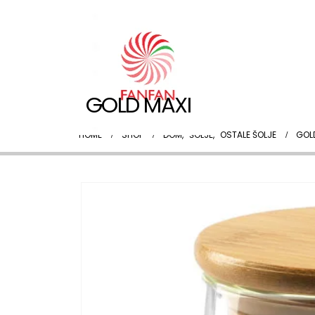
GOLD MAXI
HOME
SHOP
DOM
,
ŠOLJE
,
OSTALE ŠOLJE
GOL