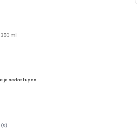
, 350 ml
te je nedostupan
 (0)