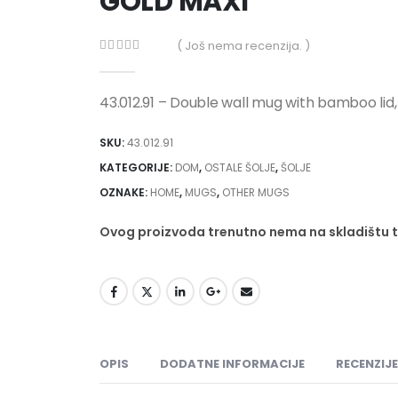
GOLD MAXI
( Još nema recenzija. )
0
out of 5
43.012.91 – Double wall mug with bamboo lid
SKU:
43.012.91
KATEGORIJE:
DOM
,
OSTALE ŠOLJE
,
ŠOLJE
OZNAKE:
HOME
,
MUGS
,
OTHER MUGS
Ovog proizvoda trenutno nema na skladištu 
OPIS
DODATNE INFORMACIJE
RECENZIJE