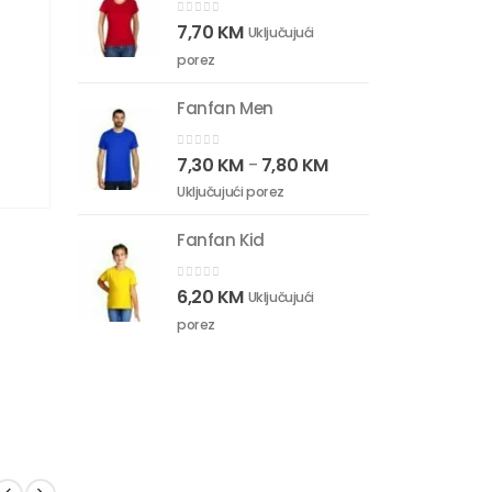
0
out of 5
7,70
KM
Uključujući
porez
Fanfan Men
0
out of 5
7,30
KM
7,80
KM
–
Uključujući porez
Fanfan Kid
0
out of 5
6,20
KM
Uključujući
porez