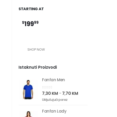
STARTING AT
199
$
99
SHOP NOW
Istaknuti Proizvodi
Fanfan Men
0
out of 5
7,30
KM
7,70
KM
–
Uključujući porez
Fanfan Lady