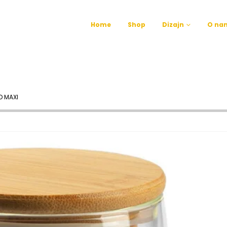
Home
Shop
Dizajn
O na
D MAXI