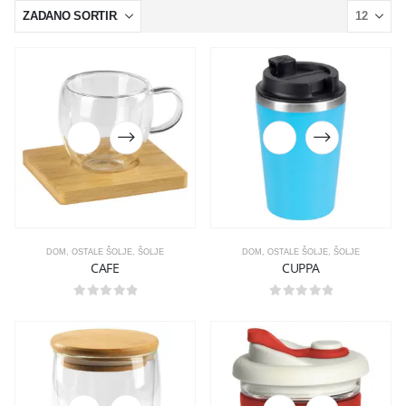
DOM
,
OSTALE ŠOLJE
,
ŠOLJE
DOM
,
OSTALE ŠOLJE
,
ŠOLJE
CAFE
CUPPA
0
out of 5
0
out of 5