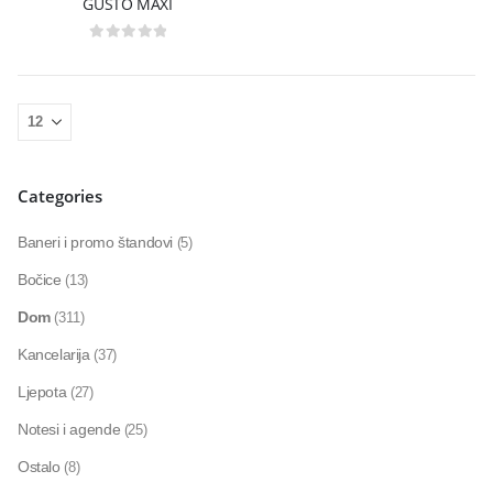
GUSTO MAXI
0
out of 5
Categories
Baneri i promo štandovi
(5)
Bočice
(13)
Dom
(311)
Kancelarija
(37)
Ljepota
(27)
Notesi i agende
(25)
Ostalo
(8)