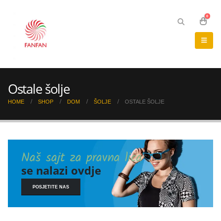
0
Ostale šolje
HOME
SHOP
DOM
ŠOLJE
OSTALE ŠOLJE
Naš sajt za pravna lica
se nalazi ovdje
POSJETITE NAS