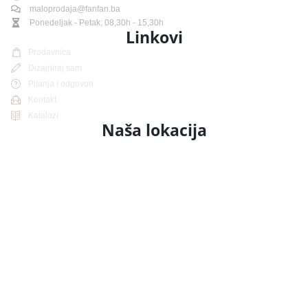
maloprodaja@fanfan.ba
Ponedeljak - Petak; 08,30h - 15,30h
Linkovi
Prodavnica
Dizajniraj sam
Pitanja i odgovori
Kontakt
Katalozi
Naša lokacija