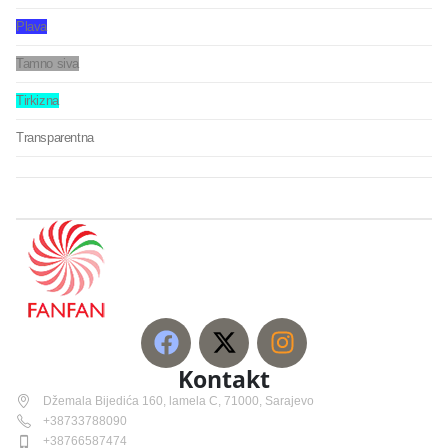
Plava
Tamno siva
Tirkizna
Transparentna
Kontakt
Džemala Bijedića 160, lamela C, 71000, Sarajevo
+38733788090
+38766587474