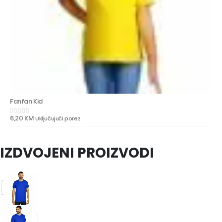
Fanfan Kid
6,20
KM
Uključujući porez
0
out of 5
IZDVOJENI PROIZVODI