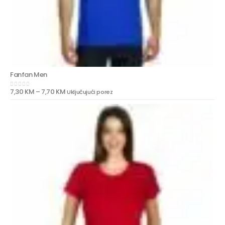
Fanfan Men
7,30
KM
–
7,70
KM
Uključujući porez
0
out of 5