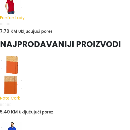
Fanfan Lady
0
out of 5
7,70
KM
Uključujući porez
NAJPRODAVANIJI PROIZVODI
Note Cork
0
out of 5
5,40
KM
Uključujući porez