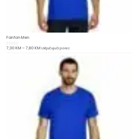
Fanfan Men
7,30
KM
–
7,80
KM
Uključujući porez
0
out of 5