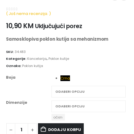
( Još nema recenzija. )
0
out of 5
10,90
KM
Uključujući porez
Samosklopiva poklon kutija sa mehanizmom
SKU:
34.483
Kategorije:
Kancelarija
,
Poklon kutije
Oznaka:
Poklon kutija
Boja
Crna
Dimenzije
OČISTI
DODAJ U KORPU