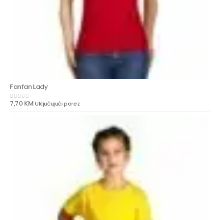
Fanfan Lady
7,70
KM
Uključujući porez
0
out of 5