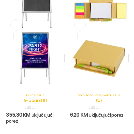
KANCELARIJA
BACK TO SCHOOL
,
KANCELARIJA
A-board B1
Fax
0
out of 5
0
out of 5
355,30
KM
6,20
KM
Uključujući
Uključujući porez
porez