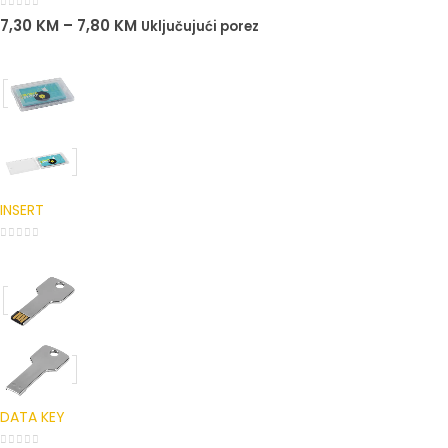
0
out of 5
7,30
KM
–
7,80
KM
Uključujući porez
INSERT
0
out of 5
DATA KEY