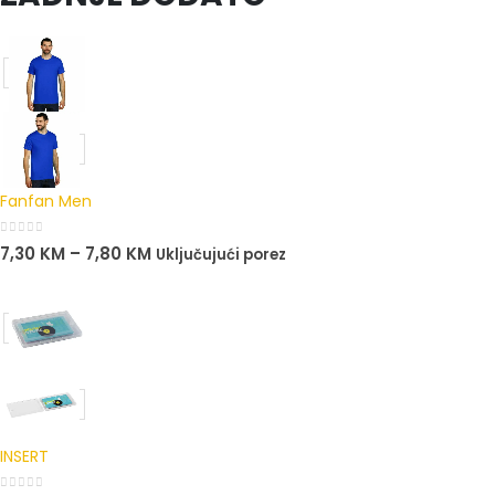
Fanfan Men
0
out of 5
7,30
KM
–
7,80
KM
Uključujući porez
INSERT