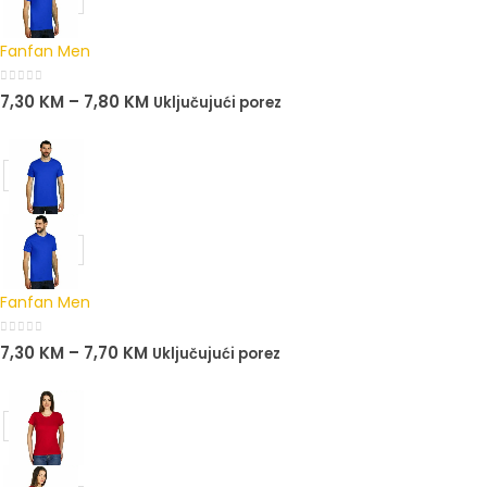
Fanfan Men
0
out of 5
7,30
KM
–
7,80
KM
Uključujući porez
Fanfan Men
0
out of 5
7,30
KM
–
7,70
KM
Uključujući porez