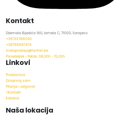
Kontakt
Džemala Bijedića 160, lamela C, 71000, Sarajevo
+38733788090
+38766587474
maloprodaja@fanfan.ba
Ponedeljak - Petak; 08,30h - 15,30h
Linkovi
Prodavnica
Dizajniraj sam
Pitanja i odgovori
Kontakt
Katalozi
Naša lokacija