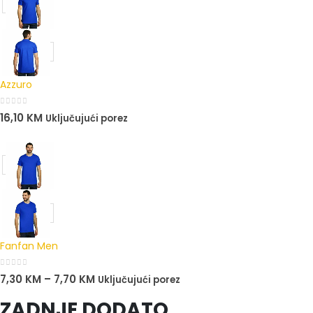
Azzuro
0
out of 5
16,10
KM
Uključujući porez
Fanfan Men
0
out of 5
7,30
KM
–
7,70
KM
Uključujući porez
ZADNJE DODATO