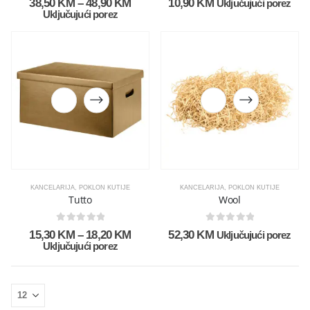
38,50
KM
–
48,90
KM
10,90
KM
Uključujući porez
Uključujući porez
KANCELARIJA
,
POKLON KUTIJE
KANCELARIJA
,
POKLON KUTIJE
Tutto
Wool
0
out of 5
0
out of 5
15,30
KM
–
18,20
KM
52,30
KM
Uključujući porez
Uključujući porez