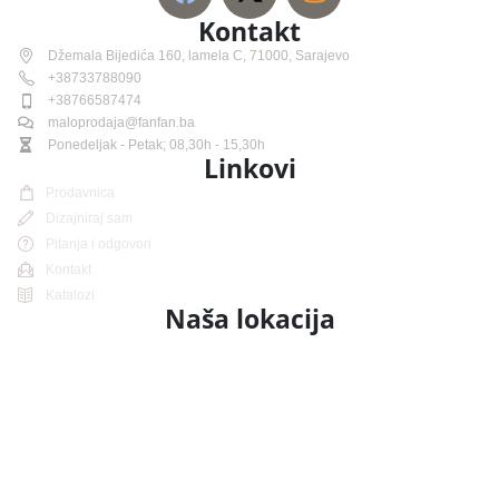
Kontakt
Džemala Bijedića 160, lamela C, 71000, Sarajevo
+38733788090
+38766587474
maloprodaja@fanfan.ba
Ponedeljak - Petak; 08,30h - 15,30h
Linkovi
Prodavnica
Dizajniraj sam
Pitanja i odgovori
Kontakt
Katalozi
Naša lokacija