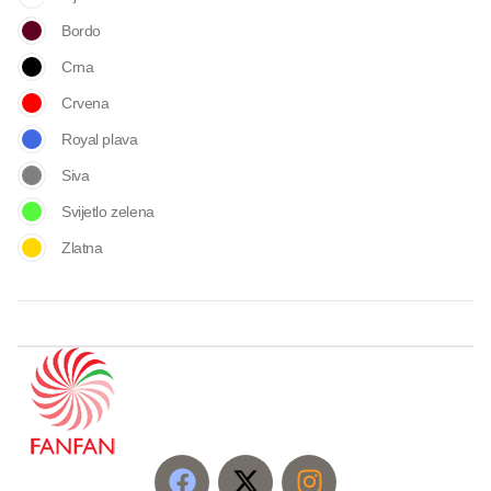
Bordo
Crna
Crvena
Royal plava
Siva
Svijetlo zelena
Zlatna