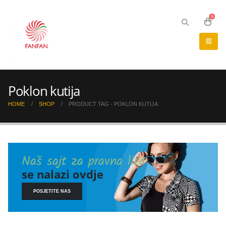
0
Poklon kutija
HOME
SHOP
PRODUCT TAG -
POKLON KUTIJA
Naš sajt za pravna lica
se nalazi ovdje
POSJETITE NAS