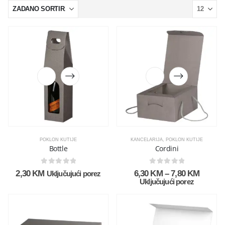
POKLON KUTIJE
KANCELARIJA
,
POKLON KUTIJE
Bottle
Cordini
0
out of 5
0
out of 5
2,30
KM
6,30
KM
–
7,80
KM
Uključujući porez
Uključujući porez