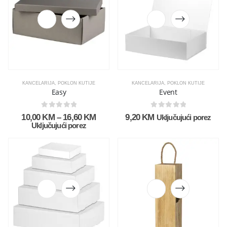
KANCELARIJA
,
POKLON KUTIJE
KANCELARIJA
,
POKLON KUTIJE
Easy
Event
0
out of 5
0
out of 5
10,00
KM
–
16,60
KM
9,20
KM
Uključujući porez
Uključujući porez