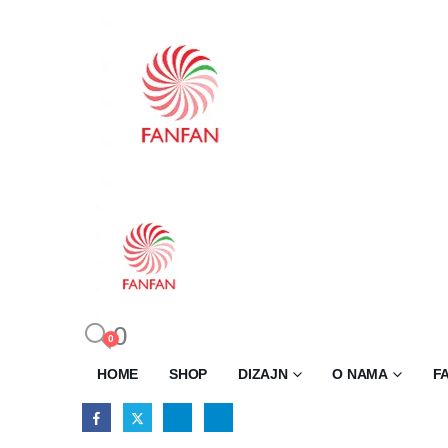
0
0
HOME
SHOP
DIZAJN
O NAMA
F