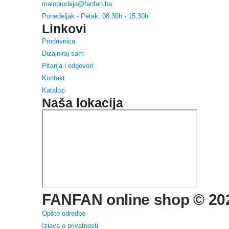
maloprodaja@fanfan.ba
Ponedeljak - Petak; 08,30h - 15,30h
Linkovi
Prodavnica
Dizajniraj sam
Pitanja i odgovori
Kontakt
Katalozi
Naša lokacija
FANFAN online shop © 202
Opšte odredbe
Izjava o privatnosti