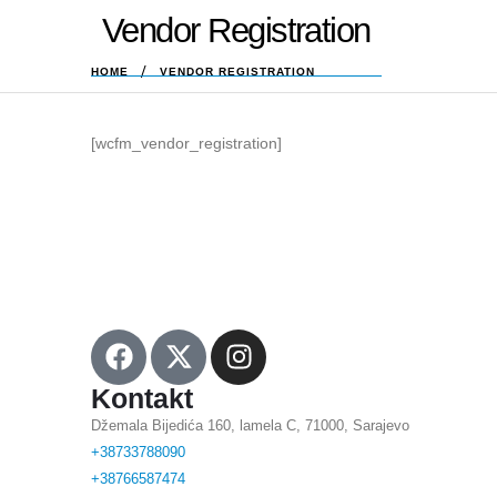
Vendor Registration
HOME
VENDOR REGISTRATION
[wcfm_vendor_registration]
Kontakt
Džemala Bijedića 160, lamela C, 71000, Sarajevo
+38733788090
+38766587474