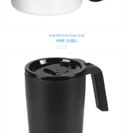
DOM
,
METALNE ŠOLJE
,
ŠOLJE
HIKE SUBLI
0
out of 5