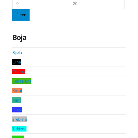
Filter
Boja
Bijela
Crna
Crvena
Keli zelena
Koral
Mint
Plava
Srebrna
Tirkizna