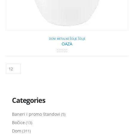
DOM
,
METALNE ŠOLJE
,
ŠOLJE
OAZA
0
out of 5
Categories
Baneri i promo štandovi
(5)
Bočice
(13)
Dom
(311)