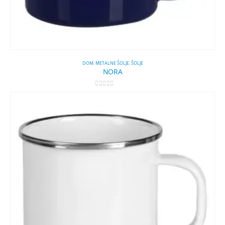
DOM
,
METALNE ŠOLJE
,
ŠOLJE
NORA
0
out of 5