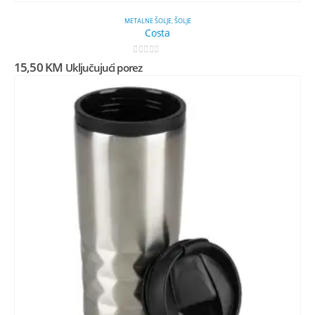
METALNE ŠOLJE
,
ŠOLJE
Costa
0
out of 5
15,50
KM
Uključujući porez