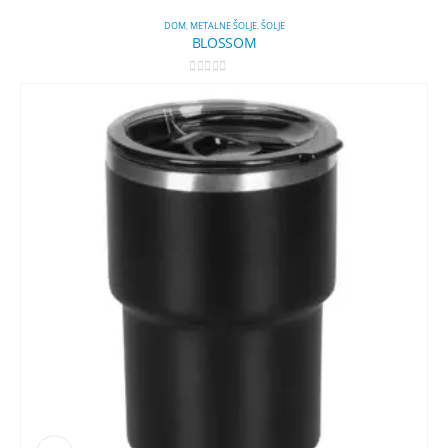
DOM
,
METALNE ŠOLJE
,
ŠOLJE
BLOSSOM
0
out of 5