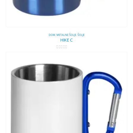
DOM
,
METALNE ŠOLJE
,
ŠOLJE
HIKE C
0
out of 5