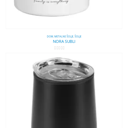
DOM
,
METALNE ŠOLJE
,
ŠOLJE
NORA SUBLI
0
out of 5