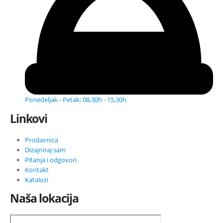
Ponedeljak - Petak; 08,30h - 15,30h
Linkovi
Prodavnica
Dizajniraj sam
Pitanja i odgovori
Kontakt
Katalozi
Naša lokacija