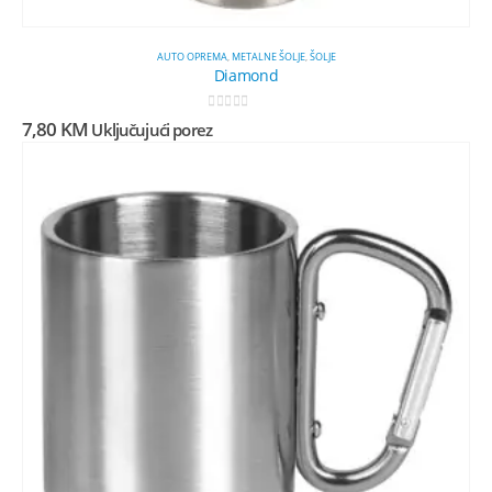
AUTO OPREMA
,
METALNE ŠOLJE
,
ŠOLJE
Diamond
0
out of 5
7,80
KM
Uključujući porez