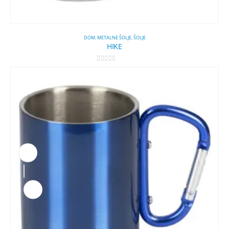
DOM
,
METALNE ŠOLJE
,
ŠOLJE
HIKE
0
out of 5