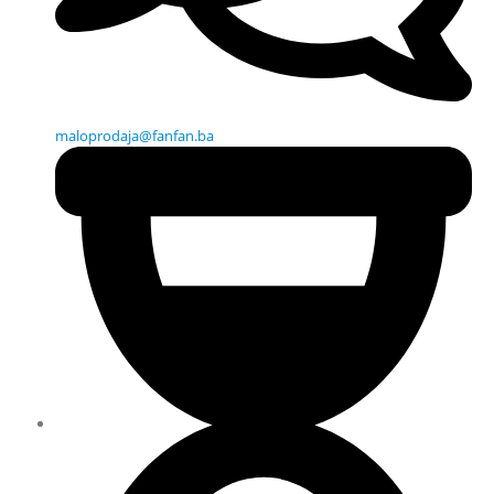
maloprodaja@fanfan.ba