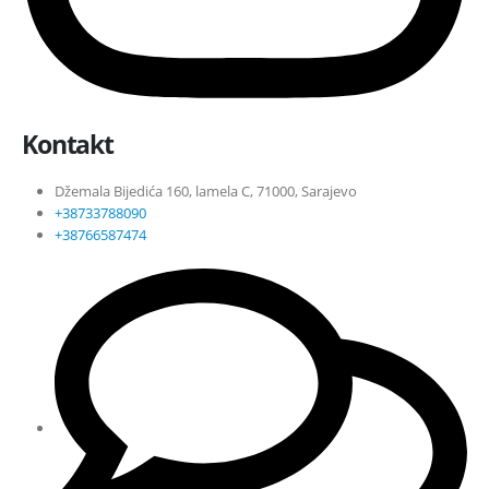
Kontakt
Džemala Bijedića 160, lamela C, 71000, Sarajevo
+38733788090
+38766587474