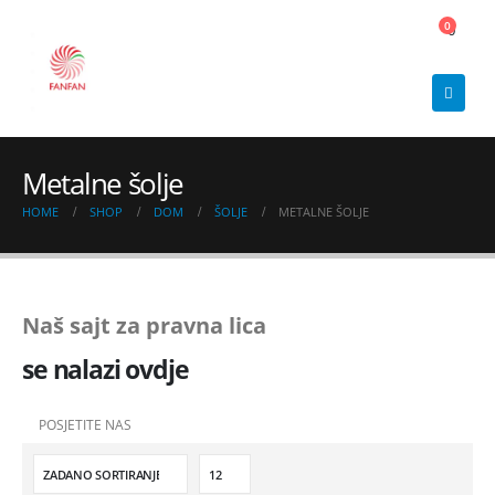
0
0
Metalne šolje
HOME
SHOP
DOM
ŠOLJE
METALNE ŠOLJE
Naš sajt za pravna lica
se nalazi ovdje
POSJETITE NAS