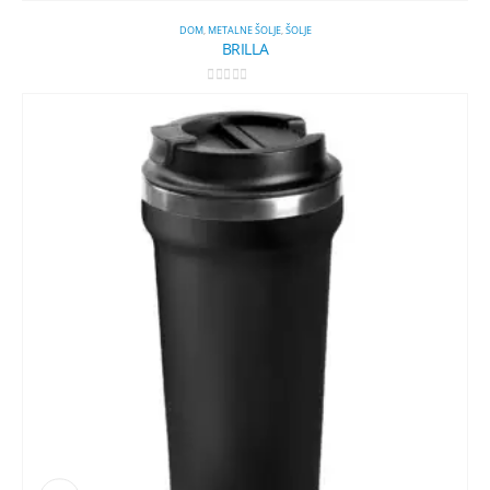
DOM
,
METALNE ŠOLJE
,
ŠOLJE
BRILLA
0
out of 5