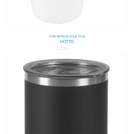
DOM
,
METALNE ŠOLJE
,
ŠOLJE
HOTTO
0
out of 5