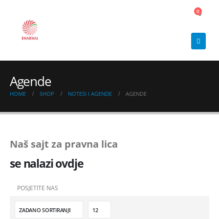
0
0
Agende
HOME
SHOP
NOTESI I AGENDE
AGENDE
Naš sajt za pravna lica
se nalazi ovdje
POSJETITE NAS