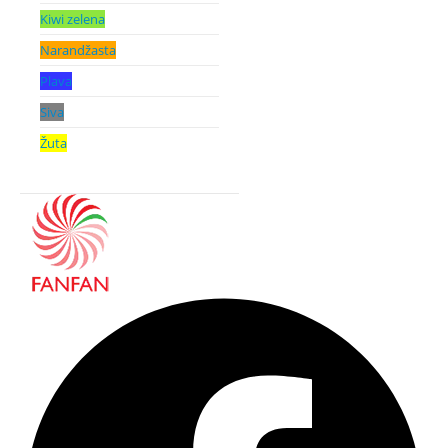
Kiwi zelena
Narandžasta
Plava
Siva
Žuta