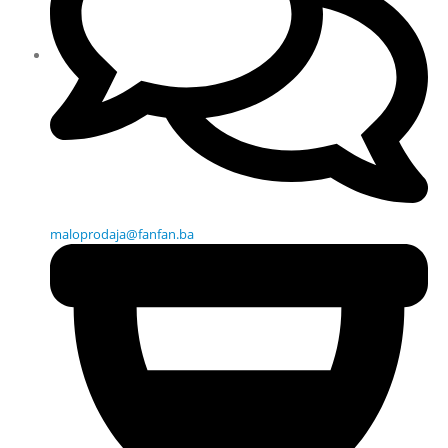
maloprodaja@fanfan.ba