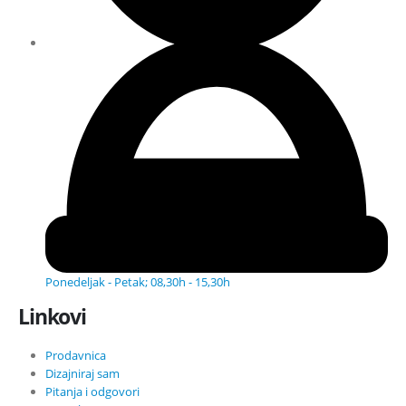
Ponedeljak - Petak; 08,30h - 15,30h
Linkovi
Prodavnica
Dizajniraj sam
Pitanja i odgovori