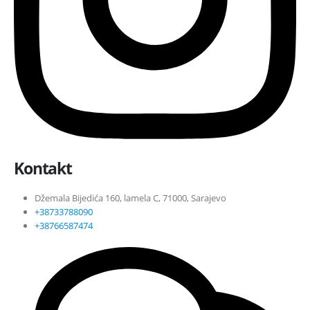
Kontakt
Džemala Bijedića 160, lamela C, 71000, Sarajevo
+38733788090
+38766587474