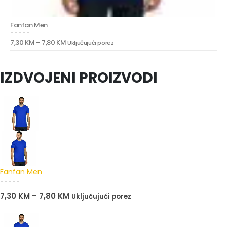
Fanfan Men
7,30
KM
–
7,80
KM
Uključujući porez
0
out of 5
IZDVOJENI PROIZVODI
Fanfan Men
0
out of 5
7,30
KM
–
7,80
KM
Uključujući porez