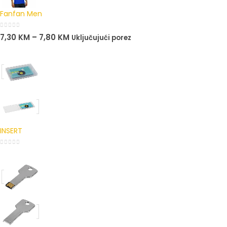
Fanfan Men
0
out of 5
7,30
KM
–
7,80
KM
Uključujući porez
INSERT
0
out of 5