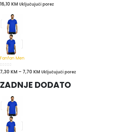
0
out of 5
16,10
KM
Uključujući porez
Fanfan Men
0
out of 5
7,30
KM
–
7,70
KM
Uključujući porez
ZADNJE DODATO