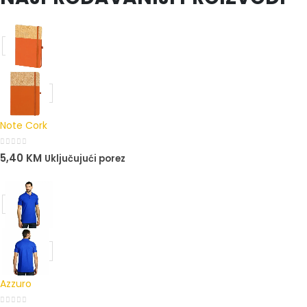
Note Cork
0
out of 5
5,40
KM
Uključujući porez
Azzuro