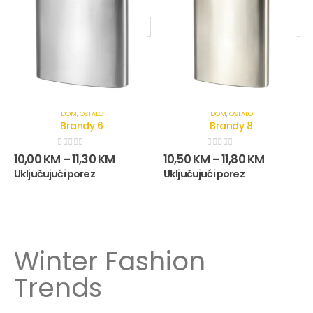
DOM
,
OSTALO
DOM
,
OSTALO
Brandy 6
Brandy 8
0
out of 5
0
out of 5
10,00
KM
–
11,30
KM
10,50
KM
–
11,80
KM
Uključujući porez
Uključujući porez
Winter Fashion
Trends