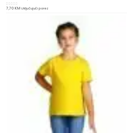
7,70
KM
Uključujući porez
0
out of 5