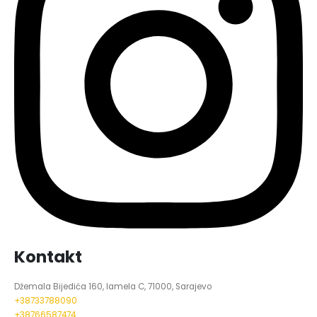
Kontakt
Džemala Bijedića 160, lamela C, 71000, Sarajevo
+38733788090
+38766587474