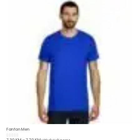
Fanfan Men
7,30
KM
–
7,70
KM
Uključujući porez