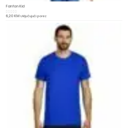
Fanfan Kid
6,20
KM
Uključujući porez
0
out of 5