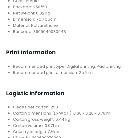
Color: Purple
Package: 250/50
Net weight: 0.02 kg
Dimension: 7 x 7 x 5cm
Material: Polyurethane
Bar code: 8605040030943
Print Information
Recommended print type: Digital printing, Pad printing
Recommended print dimension: 2 x 1cm
Logistic Information
Pieces per carton: 250
Carton dimensions (L x W x H): 0.36 x 0.26 x 0.76 m
Carton gross weight: 6.44 kg
3
Carton volume: 0.071 m
Country of origin: China
HS code: 392690979900