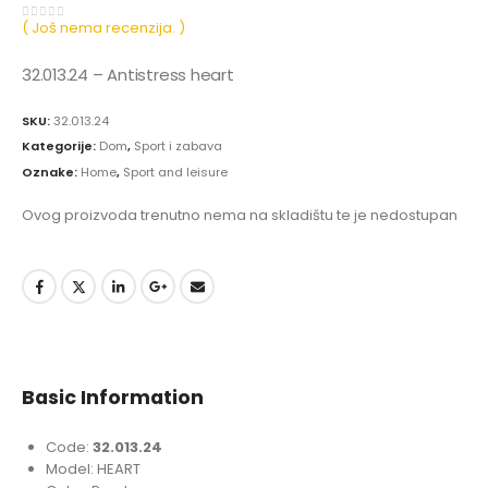
( Još nema recenzija. )
0
out of 5
32.013.24 – Antistress heart
SKU:
32.013.24
Kategorije:
Dom
,
Sport i zabava
Oznake:
Home
,
Sport and leisure
Ovog proizvoda trenutno nema na skladištu te je nedostupan
Basic Information
Code:
32.013.24
Model: HEART