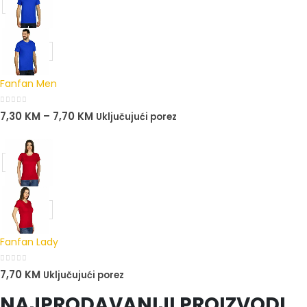
Fanfan Men
0
out of 5
7,30
KM
–
7,70
KM
Uključujući porez
Fanfan Lady
0
out of 5
7,70
KM
Uključujući porez
NAJPRODAVANIJI PROIZVODI