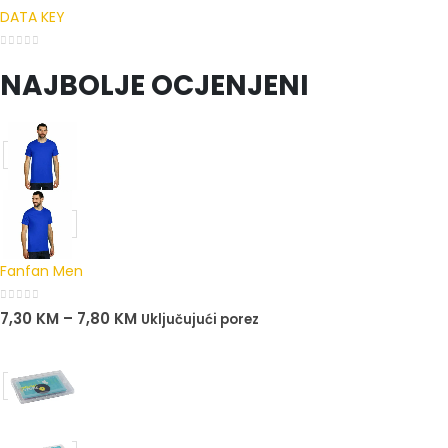
DATA KEY
0
out of 5
NAJBOLJE OCJENJENI
Fanfan Men
0
out of 5
7,30
KM
–
7,80
KM
Uključujući porez