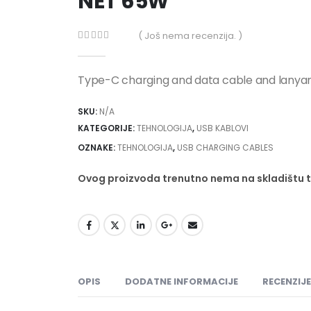
NET 65W
( Još nema recenzija. )
0
out of 5
Type-C charging and data cable and lanyar
SKU:
N/A
KATEGORIJE:
TEHNOLOGIJA
,
USB KABLOVI
OZNAKE:
TEHNOLOGIJA
,
USB CHARGING CABLES
Ovog proizvoda trenutno nema na skladištu 
OPIS
DODATNE INFORMACIJE
RECENZIJE