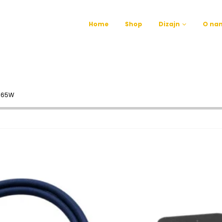
Home
Shop
Dizajn
O na
 65W