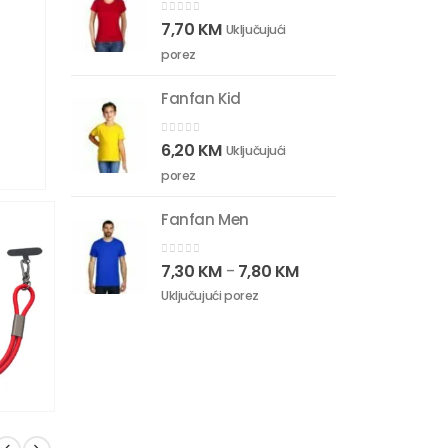
0
out of 5
7,70
KM
Uključujući
porez
Fanfan Kid
0
out of 5
6,20
KM
Uključujući
porez
Fanfan Men
0
out of 5
7,30
KM
7,80
KM
–
Uključujući porez