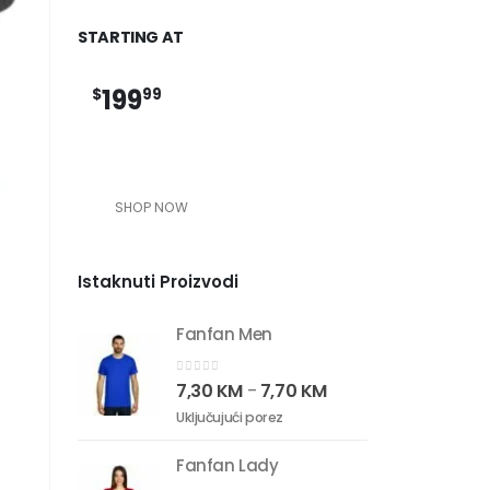
STARTING AT
199
$
99
SHOP NOW
Istaknuti Proizvodi
Fanfan Men
0
out of 5
7,30
KM
7,70
KM
–
Uključujući porez
Fanfan Lady