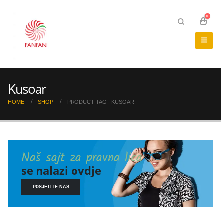
0
Kusoar
HOME
SHOP
PRODUCT TAG -
KUSOAR
Naš sajt za pravna lica
se nalazi ovdje
POSJETITE NAS