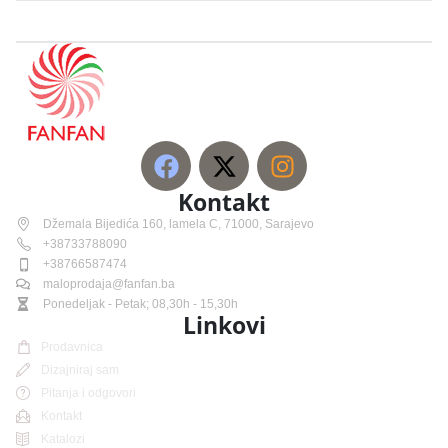
Kontakt
Džemala Bijedića 160, lamela C, 71000, Sarajevo
+38733788090
+38766587474
maloprodaja@fanfan.ba
Ponedeljak - Petak; 08,30h - 15,30h
Linkovi
Prodavnica
Dizajniraj sam
Pitanja i odgovori
Kontakt
Katalozi