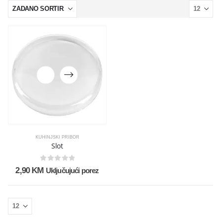
KUHINJSKI PRIBOR
Slot
0
out of 5
2,90
KM
Uključujući porez