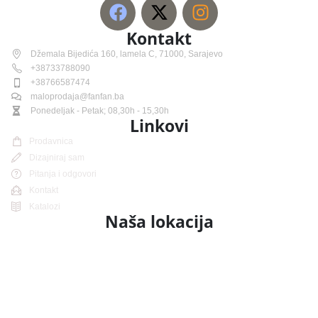
Kontakt
Džemala Bijedića 160, lamela C, 71000, Sarajevo
+38733788090
+38766587474
maloprodaja@fanfan.ba
Ponedeljak - Petak; 08,30h - 15,30h
Linkovi
Prodavnica
Dizajniraj sam
Pitanja i odgovori
Kontakt
Katalozi
Naša lokacija