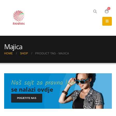
0
Majica
HOME
SHOP
PRODUCT TAG -
MAJICA
Naš sajt za pravna lica
se nalazi ovdje
POSJETITE NAS