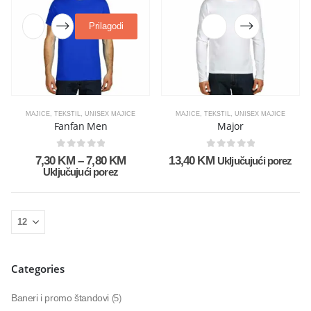
Prilagodi
MAJICE
,
TEKSTIL
,
UNISEX MAJICE
MAJICE
,
TEKSTIL
,
UNISEX MAJICE
Fanfan Men
Major
0
out of 5
0
out of 5
7,30
KM
–
7,80
KM
13,40
KM
Uključujući porez
Uključujući porez
Categories
Baneri i promo štandovi
(5)