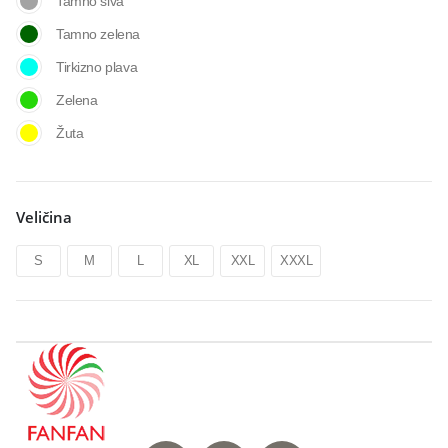
Tamno siva
Tamno zelena
Tirkizno plava
Zelena
Žuta
Veličina
S
M
L
XL
XXL
XXXL