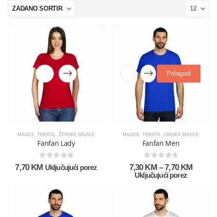
Prilagodi
MAJICE
,
TEKSTIL
,
ŽENSKE MAJICE
MAJICE
,
TEKSTIL
,
UNISEX MAJICE
Fanfan Lady
Fanfan Men
0
out of 5
0
out of 5
7,70
KM
7,30
KM
–
7,70
KM
Uključujući porez
Uključujući porez