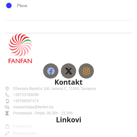
Plava
Kontakt
Džemala Bijedića 160, lamela C, 71000, Sarajevo
+38733788090
+38766587474
maloprodaja@fanfan.ba
Ponedeljak - Petak; 08,30h - 15,30h
Linkovi
Prodavnica
Dizajniraj sam