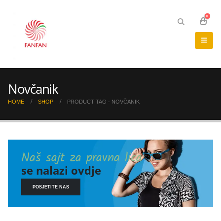
0
Novčanik
HOME
SHOP
PRODUCT TAG -
NOVČANIK
Naš sajt za pravna lica
se nalazi ovdje
POSJETITE NAS