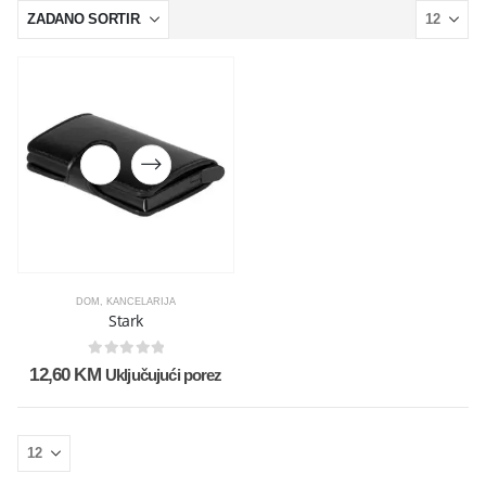
DOM
,
KANCELARIJA
Stark
0
out of 5
12,60
KM
Uključujući porez