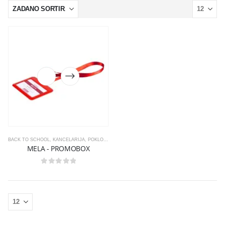
BACK TO SCHOOL
,
KANCELARIJA
,
POKLON KUTIJE
,
SATOVI
MELA - PROMOBOX
0
out of 5