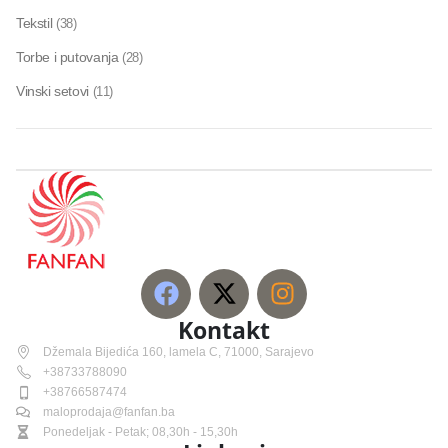
Tekstil
(38)
Torbe i putovanja
(28)
Vinski setovi
(11)
Kontakt
Džemala Bijedića 160, lamela C, 71000, Sarajevo
+38733788090
+38766587474
maloprodaja@fanfan.ba
Ponedeljak - Petak; 08,30h - 15,30h