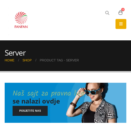
0
Server
HOME
SHOP
PRODUCT TAG -
SERVER
Naš sajt za pravna lica
se nalazi ovdje
POSJETITE NAS