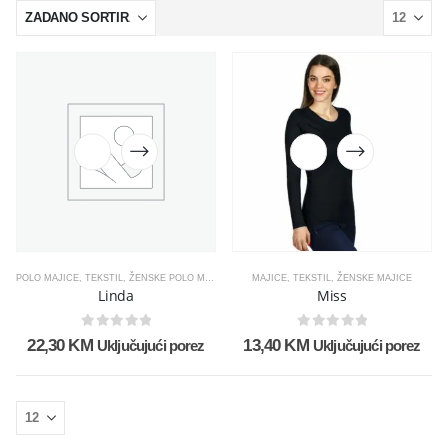
POLO MAJICE
,
TEKSTIL
,
ŽENSKE POLO MAJICE
MAJICE
,
TEKSTIL
,
ŽENSKE MAJICE
Linda
Miss
0
out of 5
0
out of 5
22,30
KM
13,40
KM
Uključujući porez
Uključujući porez