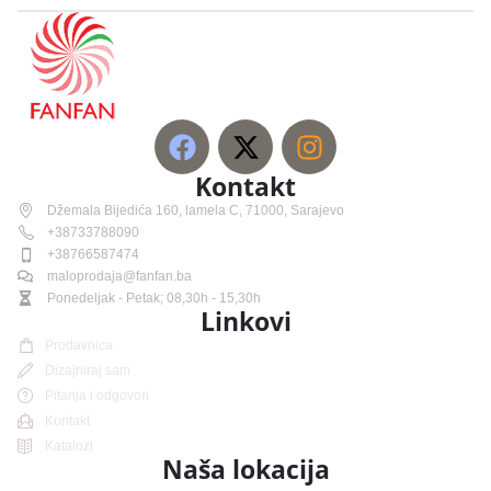
Kontakt
Džemala Bijedića 160, lamela C, 71000, Sarajevo
+38733788090
+38766587474
maloprodaja@fanfan.ba
Ponedeljak - Petak; 08,30h - 15,30h
Linkovi
Prodavnica
Dizajniraj sam
Pitanja i odgovori
Kontakt
Katalozi
Naša lokacija