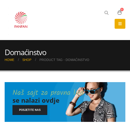
0
Domaćinstvo
HOME
SHOP
PRODUCT TAG -
DOMAĆINSTVO
Naš sajt za pravna lica
se nalazi ovdje
POSJETITE NAS