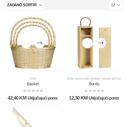
DOM
DOM
,
KUHINJSKI PRIBOR
,
VINSKI SETOVI
Basket
Bordo
0
out of 5
0
out of 5
42,40
KM
12,30
KM
Uključujući porez
Uključujući porez