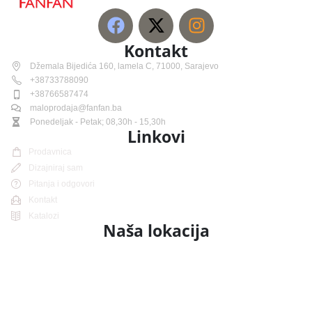
Kontakt
Džemala Bijedića 160, lamela C, 71000, Sarajevo
+38733788090
+38766587474
maloprodaja@fanfan.ba
Ponedeljak - Petak; 08,30h - 15,30h
Linkovi
Prodavnica
Dizajniraj sam
Pitanja i odgovori
Kontakt
Katalozi
Naša lokacija