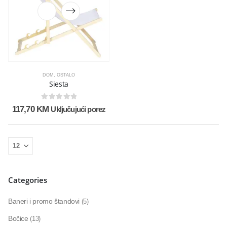
DOM
,
OSTALO
Siesta
0
out of 5
117,70
KM
Uključujući porez
Categories
Baneri i promo štandovi
(5)
Bočice
(13)