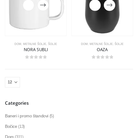
DOM
,
METALNE ŠOLJE
,
ŠOLJE
DOM
,
METALNE ŠOLJE
,
ŠOLJE
NORA SUBLI
OAZA
0
out of 5
0
out of 5
Categories
Baneri i promo štandovi
(5)
Bočice
(13)
Dom
(311)