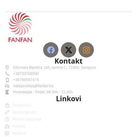
Kontakt
Džemala Bijedića 160, lamela C, 71000, Sarajevo
+38733788090
+38766587474
maloprodaja@fanfan.ba
Ponedeljak - Petak; 08,30h - 15,30h
Linkovi
Prodavnica
Dizajniraj sam
Pitanja i odgovori
Kontakt
Katalozi