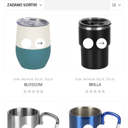
DOM
,
METALNE ŠOLJE
,
ŠOLJE
DOM
,
METALNE ŠOLJE
,
ŠOLJE
BLOSSOM
BRILLA
0
out of 5
0
out of 5