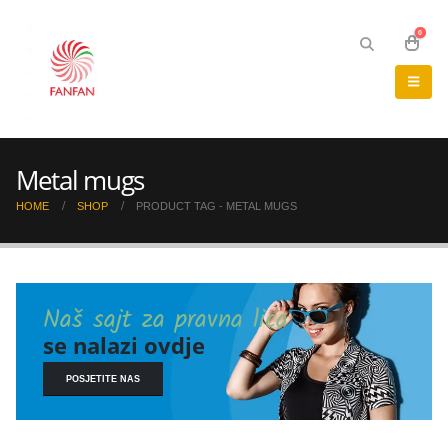
0
Metal mugs
HOME
SHOP
PRODUCT TAG -
METAL MUGS
Naš sajt za pravna lica
se nalazi ovdje
POSJETITE NAS