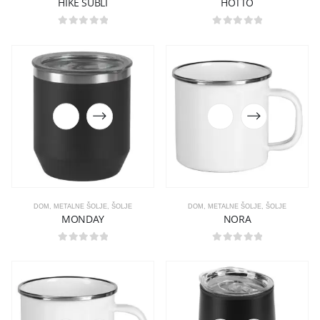
HIKE SUBLI
HOTTO
0
out of 5
0
out of 5
DOM
,
METALNE ŠOLJE
,
ŠOLJE
DOM
,
METALNE ŠOLJE
,
ŠOLJE
MONDAY
NORA
0
out of 5
0
out of 5