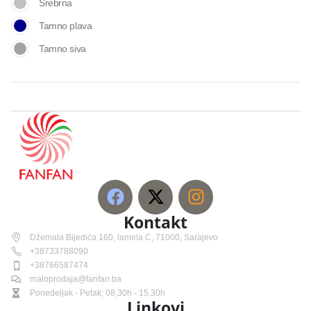
Srebrna
Tamno plava
Tamno siva
Kontakt
Džemala Bijedića 160, lamela C, 71000, Sarajevo
+38733788090
+38766587474
maloprodaja@fanfan.ba
Ponedeljak - Petak; 08,30h - 15,30h
Linkovi