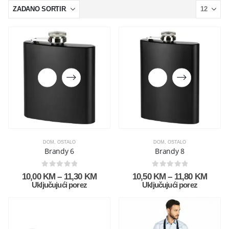
DOM
,
OSTALO
DOM
,
OSTALO
Brandy 6
Brandy 8
0
out of 5
0
out of 5
10,00
KM
–
11,30
KM
10,50
KM
–
11,80
KM
Uključujući porez
Uključujući porez