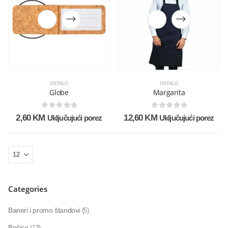
OSTALO
OSTALO
Globe
Margarita
0
out of 5
0
out of 5
2,60
KM
12,60
KM
Uključujući porez
Uključujući porez
Categories
Baneri i promo štandovi
(5)
Bočice
(13)