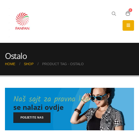
0
Ostalo
HOME
SHOP
PRODUCT TAG -
OSTALO
Naš sajt za pravna lica
se nalazi ovdje
POSJETITE NAS