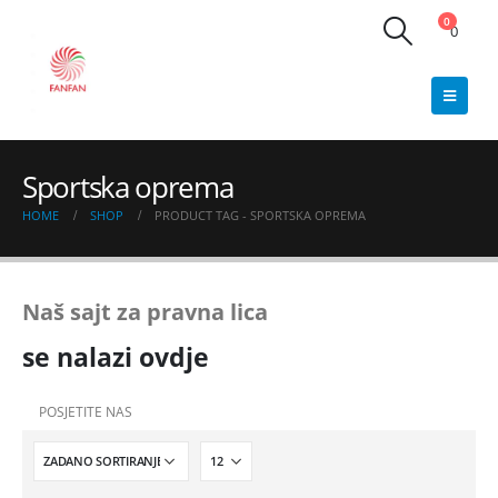
0
0
Sportska oprema
HOME
SHOP
PRODUCT TAG -
SPORTSKA OPREMA
Naš sajt za pravna lica
se nalazi ovdje
POSJETITE NAS