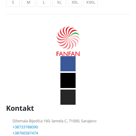
S
M
L
XL
XXL
XXXL
Kontakt
Džemala Bijedića 160, lamela C, 71000, Sarajevo
+38733788090
+38766587474