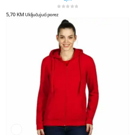
0
out of 5
5,70
KM
Uključujući porez