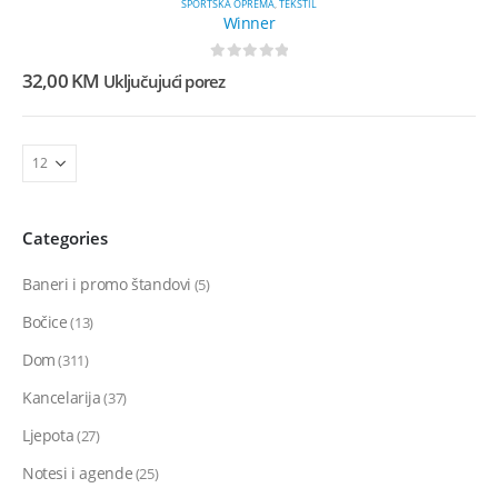
SPORTSKA OPREMA
,
TEKSTIL
Winner
0
out of 5
32,00
KM
Uključujući porez
Categories
Baneri i promo štandovi
(5)
Bočice
(13)
Dom
(311)
Kancelarija
(37)
Ljepota
(27)
Notesi i agende
(25)